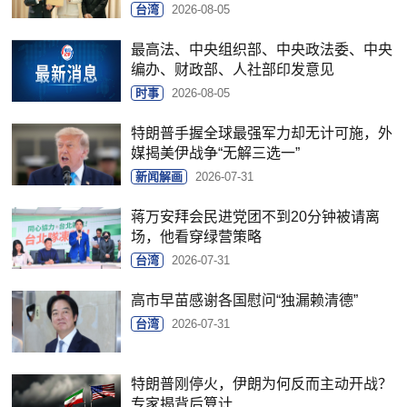
台湾
2026-08-05
最高法、中央组织部、中央政法委、中央
编办、财政部、人社部印发意见
时事
2026-08-05
特朗普手握全球最强军力却无计可施，外
媒揭美伊战争“无解三选一”
新闻解画
2026-07-31
蒋万安拜会民进党团不到20分钟被请离
场，他看穿绿营策略
台湾
2026-07-31
高市早苗感谢各国慰问“独漏赖清德”
台湾
2026-07-31
特朗普刚停火，伊朗为何反而主动开战？
专家揭背后算计