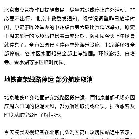
北京市应急办昨日提醒市民，尽量减少或停止户外活动、非
必要不出行。北京市教委发通知，视情况调整昨日放学时
间。原定于昨晚举办的中超联赛第六轮比赛延迟举办。原定
于周末举行的多项马拉松赛事亦延期。颐和园今天上午船票
就停售了。全市公园景区停运室外游乐设施，北京游船将全
部停航，各库区水面船只全部上岸锚固。环球影城、白塔
寺、金水湖等景区临时闭园。
地铁高架线路停运 部分航班取消
北京地铁15条地面高架线路区段停运，而北京首都机场亦因
应周六日间的极端大风，部分航班取消或延误，提醒旅客及
时联系航空公司了解情况。
今天凌晨央视记者在北京门头沟区高山玫瑰园站途中表示，