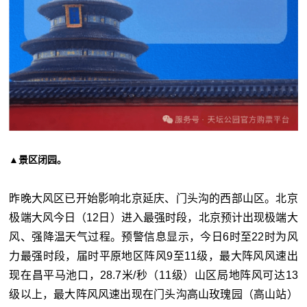
▲景区闭园。
昨晚大风区已开始影响北京延庆、门头沟的西部山区。北京
极端大风今日（12日）进入最强时段，北京预计出现极端大
风、强降温天气过程。预警信息显示，今日6时至22时为风
力最强时段，届时平原地区阵风9至11级，最大阵风风速出
现在昌平马池口，28.7米/秒（11级）山区局地阵风可达13
级以上，最大阵风风速出现在门头沟高山玫瑰园（高山站）