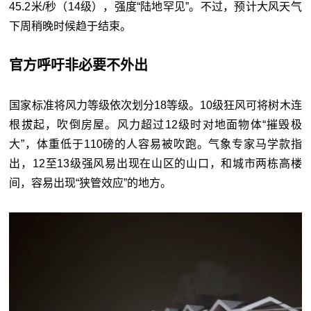
45.2米/秒（14级），强度“陆地罕见”。不过，预计大风天气
下周稍晚时候趋于结束。
官方呼吁非必要不外出
国家标准将风力等级依次划分18等级。10级狂风可将树木连
根拔起，吹倒房屋。风力超过12级时对地面物体“摧毁极
大”，体重低于110磅的人容易被吹跑。气象专家马学款指
出，12至13级强风易出现在山区的山口，和城市两栋高楼
间，容易出现“狭管效应”的地方。