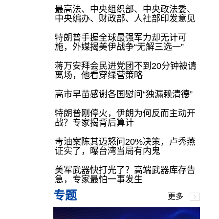
最高法、中央组织部、中央政法委、
中央编办、财政部、人社部印发意见
特朗普手握全球最强军力却无计可
施，外媒揭美伊战争“无解三选一”
蒋万安拜会民进党团不到20分钟被请
离场，他看穿绿营策略
高市早苗感谢各国慰问“独漏赖清德”
特朗普刚停火，伊朗为何反而主动开
战？专家揭背后算计
毒油案陈其迈怒问20%决策，卢秀燕
证实了，曝台湾当局有内鬼
美军武器快打光了？高端武器库存告
急，专家最怕一事发生
专题
更多