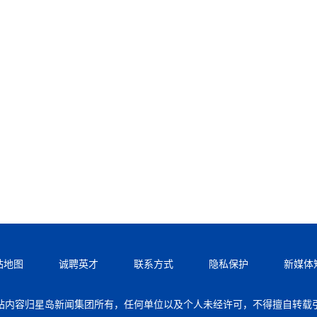
站地图
诚聘英才
联系方式
隐私保护
新媒体
站内容归星岛新闻集团所有，任何单位以及个人未经许可，不得擅自转载