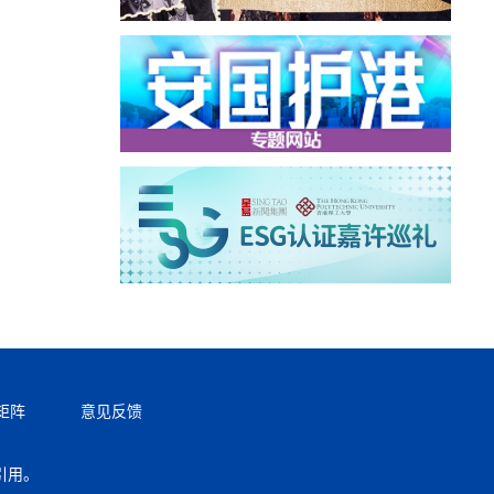
矩阵
意见反馈
引用。
返回顶部