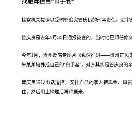
找胞妹担当“白手套”
检察机关提请以受贿罪追究管庆良的刑事责任。庭审
管庆良是去年5月30日通报被查的，当时他已卸任修
今年1月，贵州反腐专题片《纵深推进——贵州正风
朱某某培养成自己的“白手套”，对方其实是管庆良的
管庆良通过电话遥控，安排自己的家人把现金、昂
住，然后用土掩埋后再种粟米。