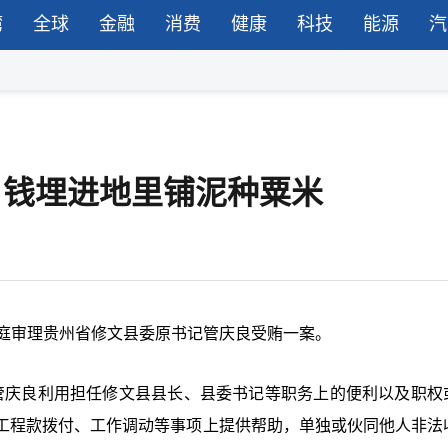
湾
全球
金融
消费
健康
科技
能源
汽
审，钱埋进地里铺泥种粟米
开庭审理贵州省修文县委原书记管庆良受贿一案。
年，管庆良利用担任修文县县长、县委书记等职务上的便利以及职权
工程款拨付、工作调动等事项上提供帮助，单独或伙同他人非法