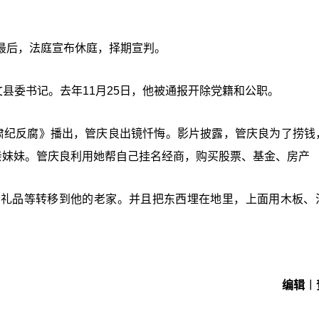
最后，法庭宣布休庭，择期宣判。
文县委书记。去年11月25日，他被通报开除党籍和公职。
肃纪反腐》播出，管庆良出镜忏悔。影片披露，管庆良为了捞钱
亲妹妹。管庆良利用她帮自己挂名经商，购买股票、基金、房产
贵礼品等转移到他的老家。并且把东西埋在地里，上面用木板、
编辑︱