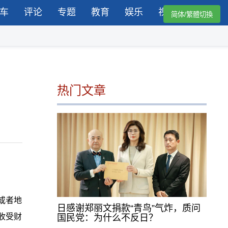
车
评论
专题
教育
娱乐
视频
简体/繁體切換
热门文章
或者地
日感谢郑丽文捐款“青鸟”气炸，质问
收受财
国民党：为什么不反日？