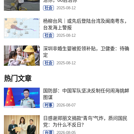
治你，00后治你
社会
2025-08-12
杨柳台风｜或先后登陆台湾及闽南粤东，
台发海上警报
社会
2025-08-12
深圳非婚生婴被拒领补贴，卫健委：待确
定
社会
2025-08-12
热门文章
国防部：中国军队坚决反制任何闹海挑衅
图谋
时事
2026-08-07
日感谢郑丽文捐款“青鸟”气炸，质问国民
党：为什么不反日？
台湾
2026-08-05