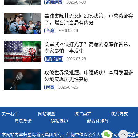
新闻解画
2026-07-30
毒油案陈其迈怒问20%决策，卢秀燕证实
了，曝台湾当局有内鬼
台湾
2026-07-28
美军武器快打光了？高端武器库存告急，
专家最怕一事发生
新闻解画
2026-07-28
攻破世界级难题、申遗成功！本周我国多
领域实现历史性突破
时事
2026-07-26
关于我们
网站地图
诚聘英才
联系方式
意见反馈
隐私保护
新媒体矩阵
本网站内容归星岛新闻集团所有，任何单位以及个人未经许可，不得擅