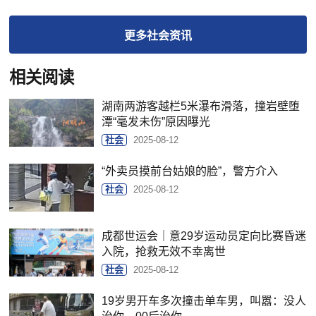
更多
社会
资讯
相关阅读
湖南两游客越栏5米瀑布滑落，撞岩壁堕
潭“毫发未伤”原因曝光
社会
2025-08-12
“外卖员摸前台姑娘的脸”，警方介入
社会
2025-08-12
成都世运会｜意29岁运动员定向比赛昏迷
入院，抢救无效不幸离世
社会
2025-08-12
19岁男开车多次撞击单车男，叫嚣：没人