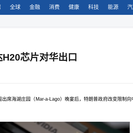
湾
全球
金融
消费
健康
科技
能源
汽
H20芯片对华出口
周出席海湖庄园（Mar-a-Lago）晚宴后，特朗普政府改变限制