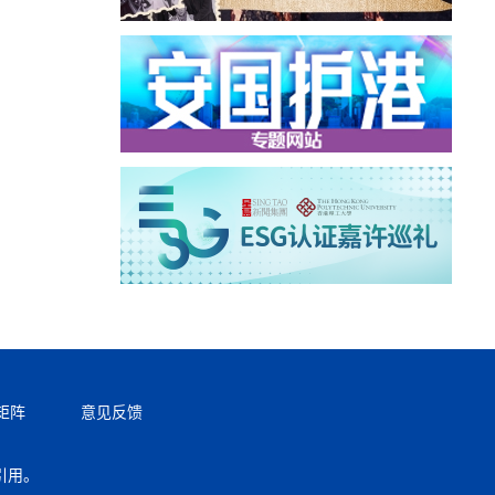
矩阵
意见反馈
引用。
返回顶部