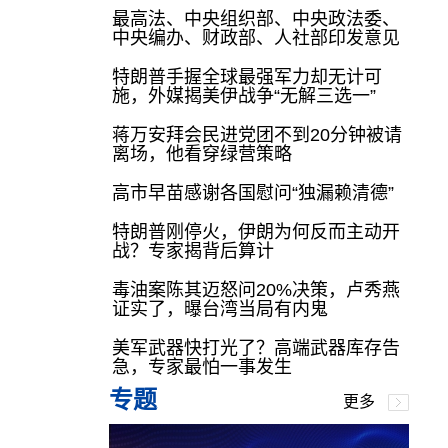
最高法、中央组织部、中央政法委、
中央编办、财政部、人社部印发意见
特朗普手握全球最强军力却无计可
施，外媒揭美伊战争“无解三选一”
蒋万安拜会民进党团不到20分钟被请
离场，他看穿绿营策略
高市早苗感谢各国慰问“独漏赖清德”
特朗普刚停火，伊朗为何反而主动开
战？专家揭背后算计
毒油案陈其迈怒问20%决策，卢秀燕
证实了，曝台湾当局有内鬼
美军武器快打光了？高端武器库存告
急，专家最怕一事发生
专题
更多