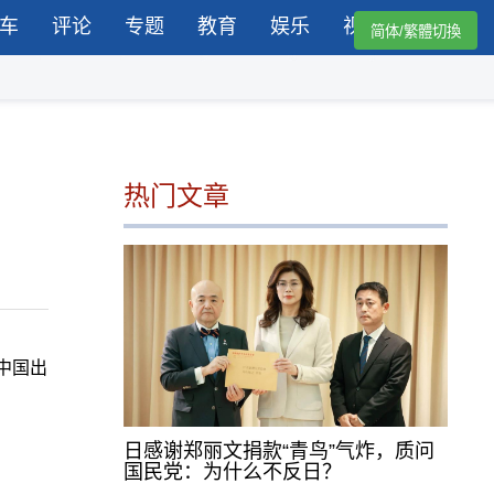
车
评论
专题
教育
娱乐
视频
简体/繁體切換
热门文章
向中国出
日感谢郑丽文捐款“青鸟”气炸，质问
国民党：为什么不反日？