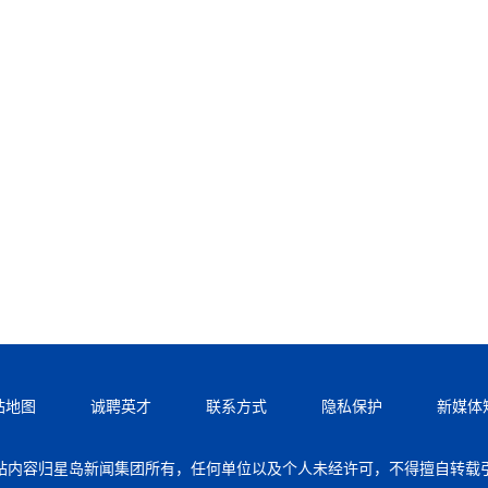
站地图
诚聘英才
联系方式
隐私保护
新媒体
站内容归星岛新闻集团所有，任何单位以及个人未经许可，不得擅自转载