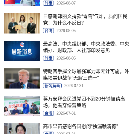
时事
2026-08-07
日感谢郑丽文捐款“青鸟”气炸，质问国民
党：为什么不反日？
台湾
2026-08-05
最高法、中央组织部、中央政法委、中央
编办、财政部、人社部印发意见
时事
2026-08-05
特朗普手握全球最强军力却无计可施，外
媒揭美伊战争“无解三选一”
新闻解画
2026-07-31
蒋万安拜会民进党团不到20分钟被请离
场，他看穿绿营策略
台湾
2026-07-31
高市早苗感谢各国慰问“独漏赖清德”