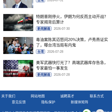
台湾
2026-07-31
特朗普刚停火，伊朗为何反而主动开战？
专家揭背后算计
新闻解画
2026-07-30
毒油案陈其迈怒问20%决策，卢秀燕证实
了，曝台湾当局有内鬼
台湾
2026-07-28
美军武器快打光了？高端武器库存告急，
专家最怕一事发生
新闻解画
2026-07-28
关于我们
网站地图
诚聘英才
联系方式
意见反馈
隐私保护
新媒体矩阵