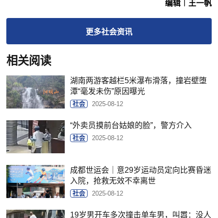
编辑︱王一帆
更多
社会
资讯
相关阅读
湖南两游客越栏5米瀑布滑落，撞岩壁堕
潭“毫发未伤”原因曝光
社会
2025-08-12
“外卖员摸前台姑娘的脸”，警方介入
社会
2025-08-12
成都世运会｜意29岁运动员定向比赛昏迷
入院，抢救无效不幸离世
社会
2025-08-12
19岁男开车多次撞击单车男，叫嚣：没人