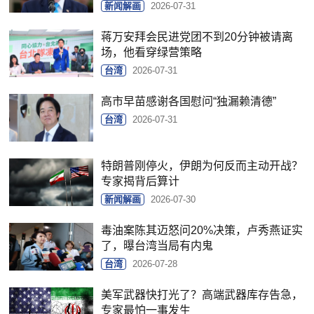
新闻解画
2026-07-31
蒋万安拜会民进党团不到20分钟被请离
场，他看穿绿营策略
台湾
2026-07-31
高市早苗感谢各国慰问“独漏赖清德”
台湾
2026-07-31
特朗普刚停火，伊朗为何反而主动开战？
专家揭背后算计
新闻解画
2026-07-30
毒油案陈其迈怒问20%决策，卢秀燕证实
了，曝台湾当局有内鬼
台湾
2026-07-28
美军武器快打光了？高端武器库存告急，
专家最怕一事发生