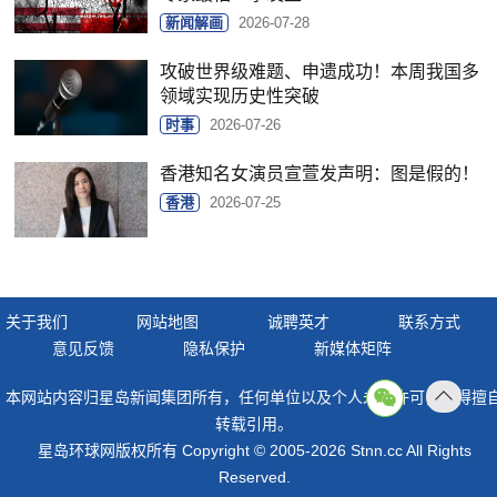
新闻解画
2026-07-28
攻破世界级难题、申遗成功！本周我国多
领域实现历史性突破
时事
2026-07-26
香港知名女演员宣萱发声明：图是假的！
香港
2026-07-25
关于我们
网站地图
诚聘英才
联系方式
意见反馈
隐私保护
新媒体矩阵
本网站内容归星岛新闻集团所有，任何单位以及个人未经许可，不得擅
返回
转载引用。
顶部
星岛环球网版权所有 Copyright © 2005-2026 Stnn.cc All Rights
Reserved.