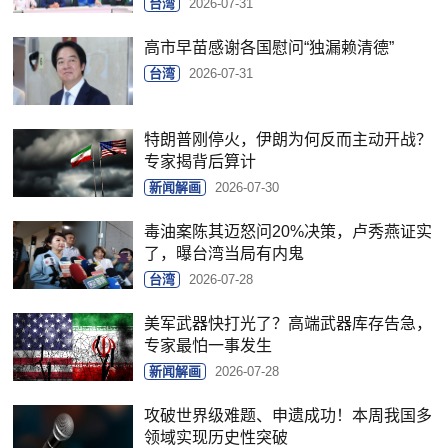
台湾
2026-07-31
高市早苗感谢各国慰问“独漏赖清德”
台湾
2026-07-31
特朗普刚停火，伊朗为何反而主动开战？
专家揭背后算计
新闻解画
2026-07-30
毒油案陈其迈怒问20%决策，卢秀燕证实
了，曝台湾当局有内鬼
台湾
2026-07-28
美军武器快打光了？高端武器库存告急，
专家最怕一事发生
新闻解画
2026-07-28
攻破世界级难题、申遗成功！本周我国多
领域实现历史性突破