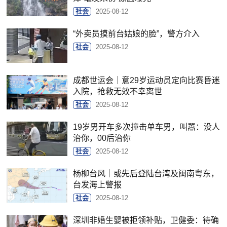
社会
2025-08-12
“外卖员摸前台姑娘的脸”，警方介入
社会
2025-08-12
成都世运会｜意29岁运动员定向比赛昏迷
入院，抢救无效不幸离世
社会
2025-08-12
19岁男开车多次撞击单车男，叫嚣：没人
治你，00后治你
社会
2025-08-12
杨柳台风｜或先后登陆台湾及闽南粤东，
台发海上警报
社会
2025-08-12
深圳非婚生婴被拒领补贴，卫健委：待确