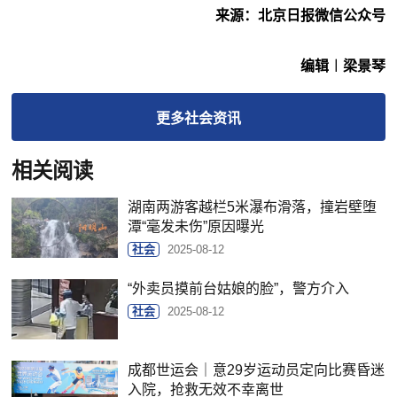
来源：北京日报微信公众号
编辑︱梁景琴
更多
社会
资讯
相关阅读
湖南两游客越栏5米瀑布滑落，撞岩壁堕
潭“毫发未伤”原因曝光
社会
2025-08-12
“外卖员摸前台姑娘的脸”，警方介入
社会
2025-08-12
成都世运会｜意29岁运动员定向比赛昏迷
入院，抢救无效不幸离世