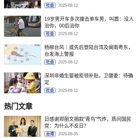
社会
2025-08-12
19岁男开车多次撞击单车男，叫嚣：没人
治你，00后治你
社会
2025-08-12
杨柳台风｜或先后登陆台湾及闽南粤东，
台发海上警报
社会
2025-08-12
深圳非婚生婴被拒领补贴，卫健委：待确
定
社会
2025-08-12
热门文章
日感谢郑丽文捐款“青鸟”气炸，质问国民
党：为什么不反日？
台湾
2026-08-05