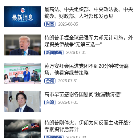
最高法、中央组织部、中央政法委、中央
编办、财政部、人社部印发意见
时事
2026-08-05
特朗普手握全球最强军力却无计可施，外
媒揭美伊战争“无解三选一”
新闻解画
2026-07-31
蒋万安拜会民进党团不到20分钟被请离
场，他看穿绿营策略
台湾
2026-07-31
高市早苗感谢各国慰问“独漏赖清德”
台湾
2026-07-31
特朗普刚停火，伊朗为何反而主动开战？
专家揭背后算计
新闻解画
2026-07-30