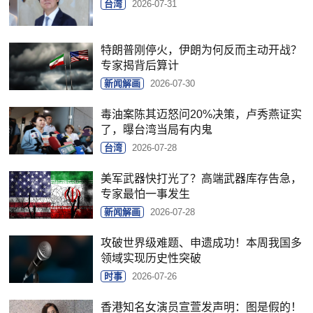
台湾
2026-07-31
特朗普刚停火，伊朗为何反而主动开战？
专家揭背后算计
新闻解画
2026-07-30
毒油案陈其迈怒问20%决策，卢秀燕证实
了，曝台湾当局有内鬼
台湾
2026-07-28
美军武器快打光了？高端武器库存告急，
专家最怕一事发生
新闻解画
2026-07-28
攻破世界级难题、申遗成功！本周我国多
领域实现历史性突破
时事
2026-07-26
香港知名女演员宣萱发声明：图是假的！