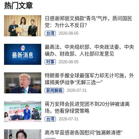
热门文章
日感谢郑丽文捐款“青鸟”气炸，质问国民
党：为什么不反日？
台湾
2026-08-05
最高法、中央组织部、中央政法委、中央
编办、财政部、人社部印发意见
时事
2026-08-05
特朗普手握全球最强军力却无计可施，外
媒揭美伊战争“无解三选一”
新闻解画
2026-07-31
蒋万安拜会民进党团不到20分钟被请离
场，他看穿绿营策略
台湾
2026-07-31
高市早苗感谢各国慰问“独漏赖清德”