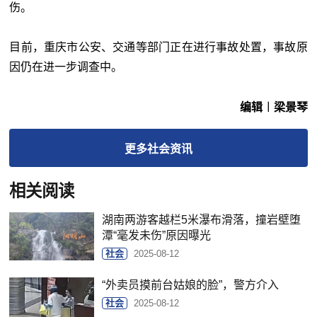
伤。
目前，重庆市公安、交通等部门正在进行事故处置，事故原
因仍在进一步调查中。
编辑︱梁景琴
更多
社会
资讯
相关阅读
湖南两游客越栏5米瀑布滑落，撞岩壁堕
潭“毫发未伤”原因曝光
社会
2025-08-12
“外卖员摸前台姑娘的脸”，警方介入
社会
2025-08-12