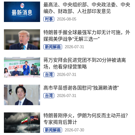
最高法、中央组织部、中央政法委、中央
编办、财政部、人社部印发意见
时事
2026-08-05
特朗普手握全球最强军力却无计可施，外
媒揭美伊战争“无解三选一”
新闻解画
2026-07-31
蒋万安拜会民进党团不到20分钟被请离
场，他看穿绿营策略
台湾
2026-07-31
高市早苗感谢各国慰问“独漏赖清德”
台湾
2026-07-31
特朗普刚停火，伊朗为何反而主动开战？
专家揭背后算计
新闻解画
2026-07-30