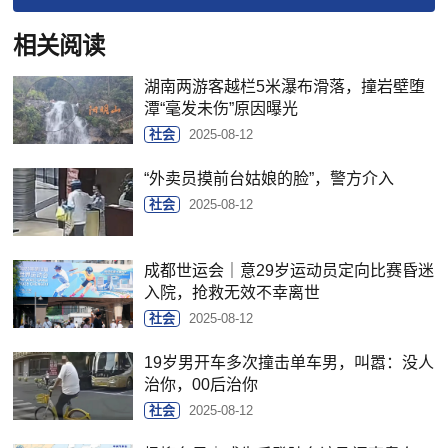
相关阅读
湖南两游客越栏5米瀑布滑落，撞岩壁堕
潭“毫发未伤”原因曝光
社会
2025-08-12
“外卖员摸前台姑娘的脸”，警方介入
社会
2025-08-12
成都世运会｜意29岁运动员定向比赛昏迷
入院，抢救无效不幸离世
社会
2025-08-12
19岁男开车多次撞击单车男，叫嚣：没人
治你，00后治你
社会
2025-08-12