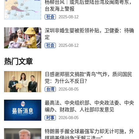
杨柳台风｜或先后登陆台湾及闽南粤东，
台发海上警报
社会
2025-08-12
深圳非婚生婴被拒领补贴，卫健委：待确
定
社会
2025-08-12
热门文章
日感谢郑丽文捐款“青鸟”气炸，质问国民
党：为什么不反日？
台湾
2026-08-05
最高法、中央组织部、中央政法委、中央
编办、财政部、人社部印发意见
时事
2026-08-05
特朗普手握全球最强军力却无计可施，外
媒揭美伊战争“无解三选一”