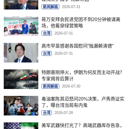
新闻解画
2026-07-31
蒋万安拜会民进党团不到20分钟被请离
场，他看穿绿营策略
台湾
2026-07-31
高市早苗感谢各国慰问“独漏赖清德”
台湾
2026-07-31
特朗普刚停火，伊朗为何反而主动开战？
专家揭背后算计
新闻解画
2026-07-30
毒油案陈其迈怒问20%决策，卢秀燕证实
了，曝台湾当局有内鬼
台湾
2026-07-28
美军武器快打光了？高端武器库存告急，