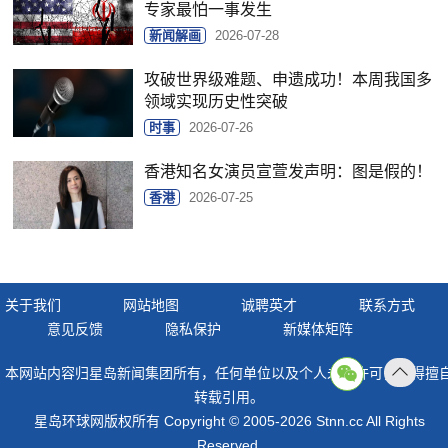
专家最怕一事发生
新闻解画
2026-07-28
攻破世界级难题、申遗成功！本周我国多
领域实现历史性突破
时事
2026-07-26
香港知名女演员宣萱发声明：图是假的！
香港
2026-07-25
关于我们
网站地图
诚聘英才
联系方式
意见反馈
隐私保护
新媒体矩阵
本网站内容归星岛新闻集团所有，任何单位以及个人未经许可，不得擅
返回
转载引用。
顶部
星岛环球网版权所有 Copyright © 2005-2026 Stnn.cc All Rights
Reserved.