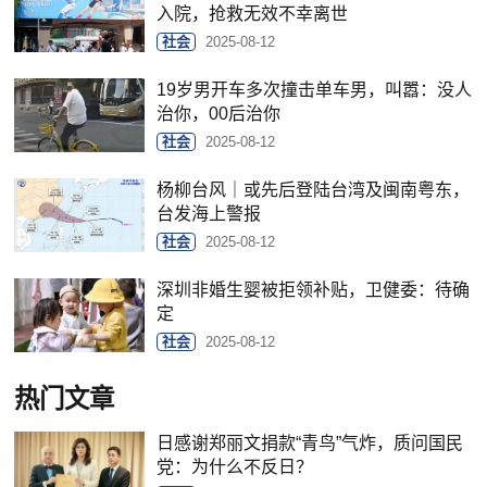
入院，抢救无效不幸离世
社会
2025-08-12
19岁男开车多次撞击单车男，叫嚣：没人
治你，00后治你
社会
2025-08-12
杨柳台风｜或先后登陆台湾及闽南粤东，
台发海上警报
社会
2025-08-12
深圳非婚生婴被拒领补贴，卫健委：待确
定
社会
2025-08-12
热门文章
日感谢郑丽文捐款“青鸟”气炸，质问国民
党：为什么不反日？