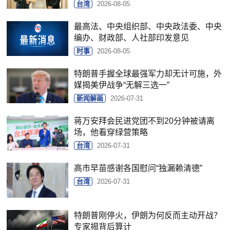
台湾
2026-08-05
最高法、中央组织部、中央政法委、中央
编办、财政部、人社部印发意见
时事
2026-08-05
特朗普手握全球最强军力却无计可施，外
媒揭美伊战争“无解三选一”
新闻解画
2026-07-31
蒋万安拜会民进党团不到20分钟被请离
场，他看穿绿营策略
台湾
2026-07-31
高市早苗感谢各国慰问“独漏赖清德”
台湾
2026-07-31
特朗普刚停火，伊朗为何反而主动开战？
专家揭背后算计