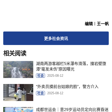
编辑︱王一帆
更多
社会
资讯
相关阅读
湖南两游客越栏5米瀑布滑落，撞岩壁堕
潭“毫发未伤”原因曝光
社会
2025-08-12
“外卖员摸前台姑娘的脸”，警方介入
社会
2025-08-12
成都世运会｜意29岁运动员定向比赛昏迷