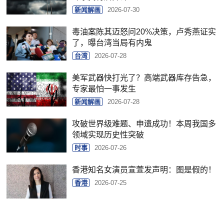
新闻解画
2026-07-30
毒油案陈其迈怒问20%决策，卢秀燕证实
了，曝台湾当局有内鬼
台湾
2026-07-28
美军武器快打光了？高端武器库存告急，
专家最怕一事发生
新闻解画
2026-07-28
攻破世界级难题、申遗成功！本周我国多
领域实现历史性突破
时事
2026-07-26
香港知名女演员宣萱发声明：图是假的！
香港
2026-07-25