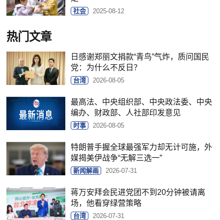
社会
2025-08-12
热门文章
日感谢郑丽文捐款“青鸟”气炸，质问国民
党：为什么不反日？
台湾
2026-08-05
最高法、中央组织部、中央政法委、中央
编办、财政部、人社部印发意见
时事
2026-08-05
特朗普手握全球最强军力却无计可施，外
媒揭美伊战争“无解三选一”
新闻解画
2026-07-31
蒋万安拜会民进党团不到20分钟被请离
场，他看穿绿营策略
台湾
2026-07-31