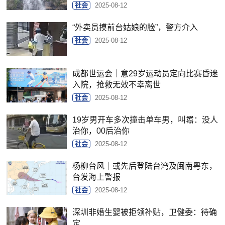
社会
2025-08-12
“外卖员摸前台姑娘的脸”，警方介入
社会
2025-08-12
成都世运会｜意29岁运动员定向比赛昏迷
入院，抢救无效不幸离世
社会
2025-08-12
19岁男开车多次撞击单车男，叫嚣：没人
治你，00后治你
社会
2025-08-12
杨柳台风｜或先后登陆台湾及闽南粤东，
台发海上警报
社会
2025-08-12
深圳非婚生婴被拒领补贴，卫健委：待确
定