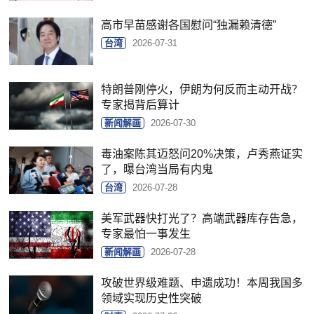
高市早苗感谢各国慰问“独漏赖清德”
台湾
2026-07-31
特朗普刚停火，伊朗为何反而主动开战？
专家揭背后算计
新闻解画
2026-07-30
毒油案陈其迈怒问20%决策，卢秀燕证实
了，曝台湾当局有内鬼
台湾
2026-07-28
美军武器快打光了？高端武器库存告急，
专家最怕一事发生
新闻解画
2026-07-28
攻破世界级难题、申遗成功！本周我国多
领域实现历史性突破