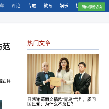
车
评论
专题
教育
娱乐
视频
简体/繁體切換
热门文章
防范
醒在韩
日感谢郑丽文捐款“青鸟”气炸，质问
国民党：为什么不反日？