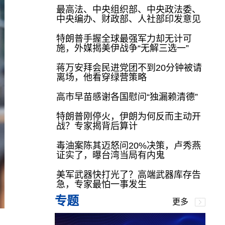
最高法、中央组织部、中央政法委、
中央编办、财政部、人社部印发意见
特朗普手握全球最强军力却无计可
施，外媒揭美伊战争“无解三选一”
蒋万安拜会民进党团不到20分钟被请
离场，他看穿绿营策略
高市早苗感谢各国慰问“独漏赖清德”
特朗普刚停火，伊朗为何反而主动开
战？专家揭背后算计
毒油案陈其迈怒问20%决策，卢秀燕
证实了，曝台湾当局有内鬼
美军武器快打光了？高端武器库存告
急，专家最怕一事发生
专题
更多