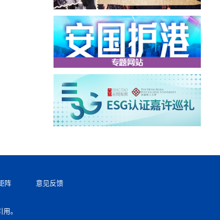
矩阵
意见反馈
引用。
返回顶部