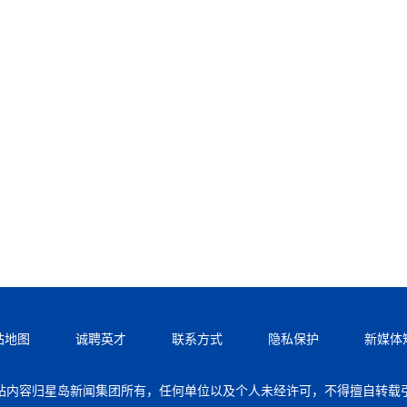
站地图
诚聘英才
联系方式
隐私保护
新媒体
站内容归星岛新闻集团所有，任何单位以及个人未经许可，不得擅自转载