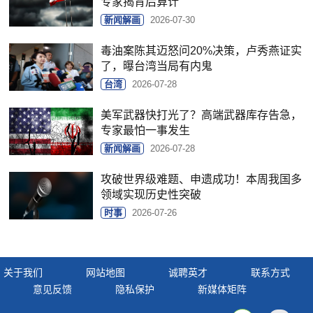
专家揭背后算计
新闻解画
2026-07-30
毒油案陈其迈怒问20%决策，卢秀燕证实
了，曝台湾当局有内鬼
台湾
2026-07-28
美军武器快打光了？高端武器库存告急，
专家最怕一事发生
新闻解画
2026-07-28
攻破世界级难题、申遗成功！本周我国多
领域实现历史性突破
时事
2026-07-26
关于我们
网站地图
诚聘英才
联系方式
意见反馈
隐私保护
新媒体矩阵