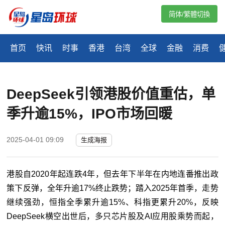
简体/繁體切換
首页
快讯
时事
香港
台湾
全球
金融
消费
DeepSeek引领港股价值重估，单
季升逾15%，IPO市场回暖
2025-04-01 09:09
生成海报
港股自2020年起连跌4年，但去年下半年在内地连番推出政
策下反弹，全年升逾17%终止跌势；踏入2025年首季，走势
继续强劲，恒指全季累升逾15%、科指更累升20%，反映
DeepSeek横空出世后，多只芯片股及AI应用股乘势而起，