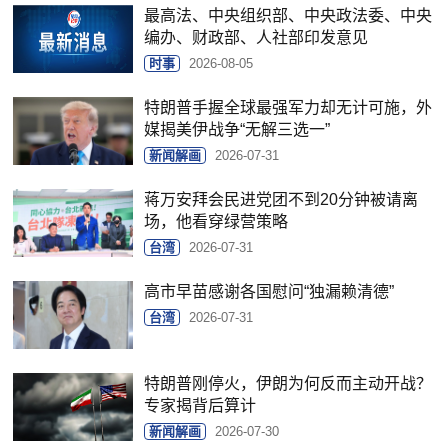
最高法、中央组织部、中央政法委、中央
编办、财政部、人社部印发意见
时事
2026-08-05
特朗普手握全球最强军力却无计可施，外
媒揭美伊战争“无解三选一”
新闻解画
2026-07-31
蒋万安拜会民进党团不到20分钟被请离
场，他看穿绿营策略
台湾
2026-07-31
高市早苗感谢各国慰问“独漏赖清德”
台湾
2026-07-31
特朗普刚停火，伊朗为何反而主动开战？
专家揭背后算计
新闻解画
2026-07-30