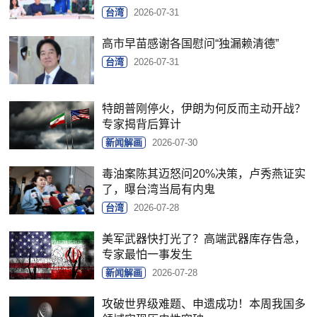
台湾
2026-07-31
高市早苗感谢各国慰问“独漏赖清德”
台湾
2026-07-31
特朗普刚停火，伊朗为何反而主动开战？
专家揭背后算计
新闻解画
2026-07-30
毒油案陈其迈怒问20%决策，卢秀燕证实
了，曝台湾当局有内鬼
台湾
2026-07-28
美军武器快打光了？高端武器库存告急，
专家最怕一事发生
新闻解画
2026-07-28
攻破世界级难题、申遗成功！本周我国多