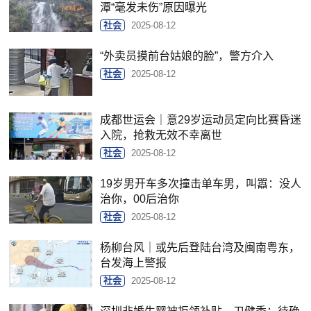
潭“毫发未伤”原因曝光
社会
2025-08-12
“外卖员摸前台姑娘的脸”，警方介入
社会
2025-08-12
成都世运会｜意29岁运动员定向比赛昏迷
入院，抢救无效不幸离世
社会
2025-08-12
19岁男开车多次撞击单车男，叫嚣：没人
治你，00后治你
社会
2025-08-12
杨柳台风｜或先后登陆台湾及闽南粤东，
台发海上警报
社会
2025-08-12