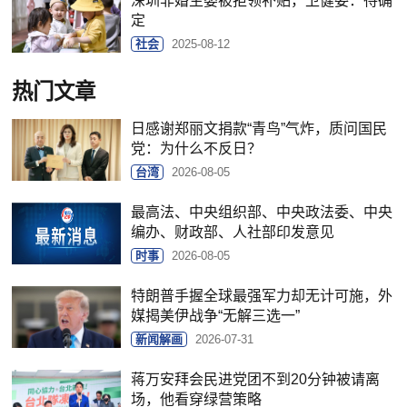
深圳非婚生婴被拒领补贴，卫健委：待确
定
社会
2025-08-12
热门文章
日感谢郑丽文捐款“青鸟”气炸，质问国民
党：为什么不反日？
台湾
2026-08-05
最高法、中央组织部、中央政法委、中央
编办、财政部、人社部印发意见
时事
2026-08-05
特朗普手握全球最强军力却无计可施，外
媒揭美伊战争“无解三选一”
新闻解画
2026-07-31
蒋万安拜会民进党团不到20分钟被请离
场，他看穿绿营策略