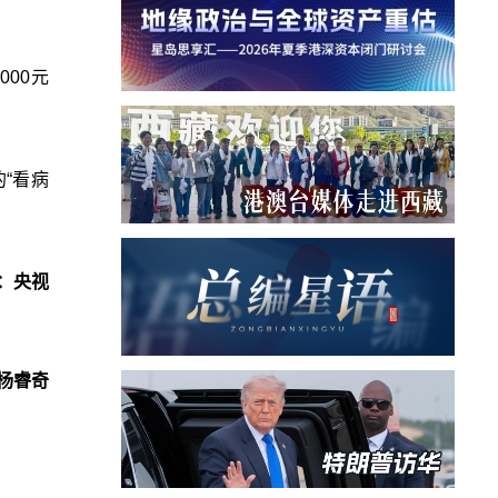
00元
“看病
：央视
杨睿奇