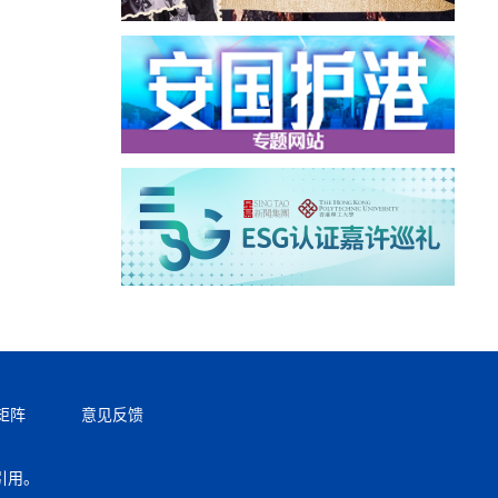
矩阵
意见反馈
引用。
返回顶部