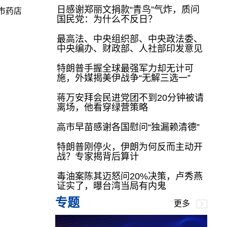
日感谢郑丽文捐款“青鸟”气炸，质问
市药店
国民党：为什么不反日？
最高法、中央组织部、中央政法委、
中央编办、财政部、人社部印发意见
特朗普手握全球最强军力却无计可
施，外媒揭美伊战争“无解三选一”
蒋万安拜会民进党团不到20分钟被请
离场，他看穿绿营策略
高市早苗感谢各国慰问“独漏赖清德”
特朗普刚停火，伊朗为何反而主动开
战？专家揭背后算计
毒油案陈其迈怒问20%决策，卢秀燕
证实了，曝台湾当局有内鬼
专题
更多