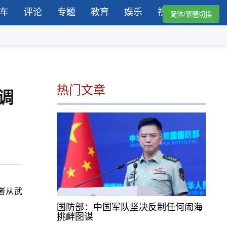
车
评论
专题
教育
娱乐
视频
简体/繁體切換
热门文章
调
者从武
国防部：中国军队坚决反制任何闹海
挑衅图谋