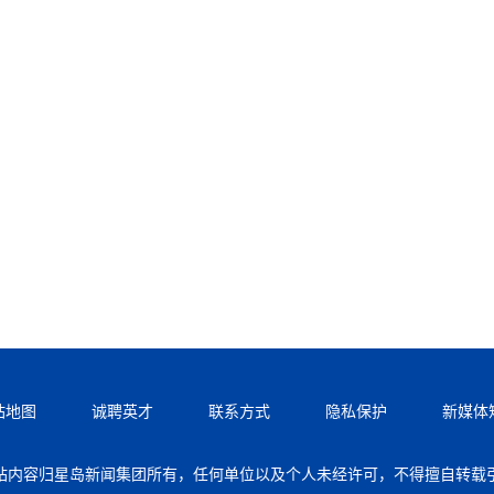
站地图
诚聘英才
联系方式
隐私保护
新媒体
站内容归星岛新闻集团所有，任何单位以及个人未经许可，不得擅自转载