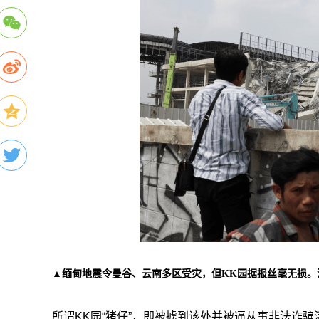
▲缅甸地震令曼谷、云南多区受灾，但KK园据报丝毫无损。
所谓KK园“猪仔”，即被掳到该处并被逼从事非法诈