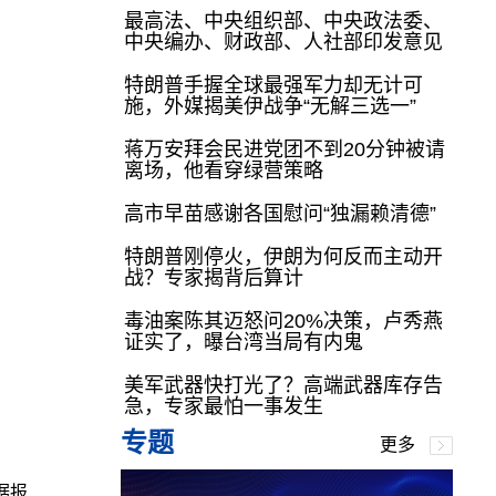
最高法、中央组织部、中央政法委、
中央编办、财政部、人社部印发意见
特朗普手握全球最强军力却无计可
施，外媒揭美伊战争“无解三选一”
蒋万安拜会民进党团不到20分钟被请
离场，他看穿绿营策略
高市早苗感谢各国慰问“独漏赖清德”
特朗普刚停火，伊朗为何反而主动开
战？专家揭背后算计
毒油案陈其迈怒问20%决策，卢秀燕
证实了，曝台湾当局有内鬼
美军武器快打光了？高端武器库存告
急，专家最怕一事发生
专题
更多
据报