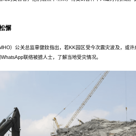
松懈
MHO）公关总监辜健鈫指出，若KK园区受今次震灾波及，或许
WhatsApp联络被掳人士，了解当地受灾情况。