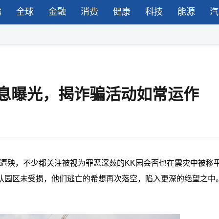
湾
全球
金融
消费
健康
科技
能源
汽
讯息曝光，揭诈骗活动如常运作
等遭殃，不少都关注被视为罪恶深薮的KK园会否也在震灾中被移
确认园区未受损，他们逃亡的希想再次落空，陷入更深的绝望之中