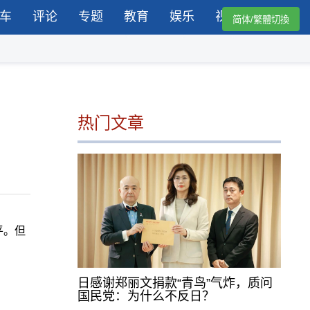
车
评论
专题
教育
娱乐
视频
简体/繁體切換
热门文章
平。但
。
日感谢郑丽文捐款“青鸟”气炸，质问
国民党：为什么不反日？