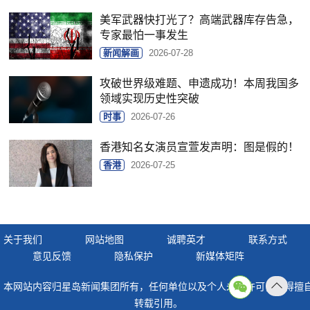
美军武器快打光了？高端武器库存告急，
专家最怕一事发生
新闻解画
2026-07-28
攻破世界级难题、申遗成功！本周我国多
领域实现历史性突破
时事
2026-07-26
香港知名女演员宣萱发声明：图是假的！
香港
2026-07-25
关于我们
网站地图
诚聘英才
联系方式
意见反馈
隐私保护
新媒体矩阵
本网站内容归星岛新闻集团所有，任何单位以及个人未经许可，不得擅
返回
转载引用。