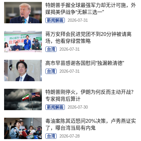
特朗普手握全球最强军力却无计可施，外
媒揭美伊战争“无解三选一”
新闻解画
2026-07-31
蒋万安拜会民进党团不到20分钟被请离
场，他看穿绿营策略
台湾
2026-07-31
高市早苗感谢各国慰问“独漏赖清德”
台湾
2026-07-31
特朗普刚停火，伊朗为何反而主动开战？
专家揭背后算计
新闻解画
2026-07-30
毒油案陈其迈怒问20%决策，卢秀燕证实
了，曝台湾当局有内鬼
台湾
2026-07-28