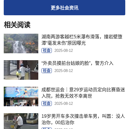
更多
社会
资讯
相关阅读
湖南两游客越栏5米瀑布滑落，撞岩壁堕
潭“毫发未伤”原因曝光
社会
2025-08-12
“外卖员摸前台姑娘的脸”，警方介入
社会
2025-08-12
成都世运会｜意29岁运动员定向比赛昏迷
入院，抢救无效不幸离世
社会
2025-08-12
19岁男开车多次撞击单车男，叫嚣：没人
治你，00后治你