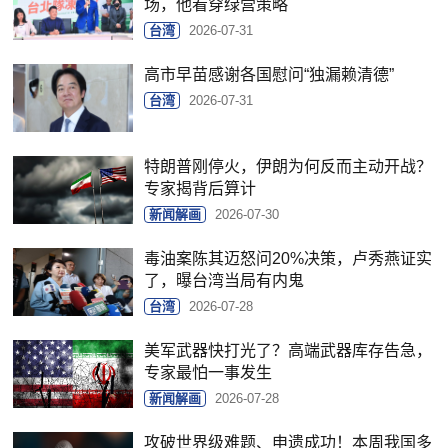
场，他看穿绿营策略
台湾
2026-07-31
高市早苗感谢各国慰问“独漏赖清德”
台湾
2026-07-31
特朗普刚停火，伊朗为何反而主动开战？
专家揭背后算计
新闻解画
2026-07-30
毒油案陈其迈怒问20%决策，卢秀燕证实
了，曝台湾当局有内鬼
台湾
2026-07-28
美军武器快打光了？高端武器库存告急，
专家最怕一事发生
新闻解画
2026-07-28
攻破世界级难题、申遗成功！本周我国多