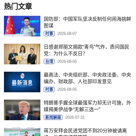
热门文章
国防部：中国军队坚决反制任何闹海挑衅
图谋
时事
2026-08-07
日感谢郑丽文捐款“青鸟”气炸，质问国民
党：为什么不反日？
台湾
2026-08-05
最高法、中央组织部、中央政法委、中央
编办、财政部、人社部印发意见
时事
2026-08-05
特朗普手握全球最强军力却无计可施，外
媒揭美伊战争“无解三选一”
新闻解画
2026-07-31
蒋万安拜会民进党团不到20分钟被请离