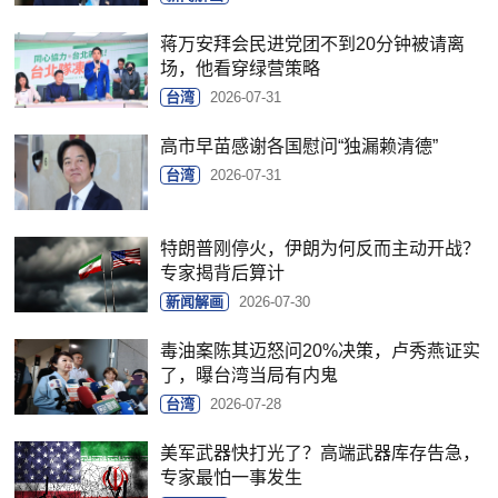
蒋万安拜会民进党团不到20分钟被请离
场，他看穿绿营策略
台湾
2026-07-31
高市早苗感谢各国慰问“独漏赖清德”
台湾
2026-07-31
特朗普刚停火，伊朗为何反而主动开战？
专家揭背后算计
新闻解画
2026-07-30
毒油案陈其迈怒问20%决策，卢秀燕证实
了，曝台湾当局有内鬼
台湾
2026-07-28
美军武器快打光了？高端武器库存告急，
专家最怕一事发生