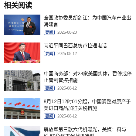
相关阅读
全国政协委员胡剑江：为中国汽车产业出
海建言
要闻
2025-08-20
习近平同巴西总统卢拉通电话
要闻
2025-08-12
中国商务部：对28家美国实体，暂停或停
止管制管控措施
要闻
2025-08-12
8月12日12时01分起，中国调整对原产于
美进口商品加征关税措施
要闻
2025-08-12
解放军第三款六代机曝光，美媒：料与