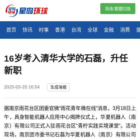
简体/繁體切換
首页
快讯
时事
香港
台湾
全球
金融
消费
16岁考入清华大学的石磊，升任
新职
2025-03-20 16:54
生成海报
据南京雨花台区团委官微“雨花青年微在线”消息，3月18日上
午，具身智能机器人应用中心揭牌仪式上，华夏机器人（南
京）有限公司正式入驻雨花台区“青柠实践实境课堂”。活动
现场，南京团市委书记石磊为华夏机器人（南京）有限公司