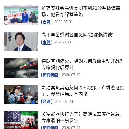
蒋万安拜会民进党团不到20分钟被请离
场，他看穿绿营策略
台湾
2026-07-31
高市早苗感谢各国慰问“独漏赖清德”
台湾
2026-07-31
特朗普刚停火，伊朗为何反而主动开战？
专家揭背后算计
新闻解画
2026-07-30
毒油案陈其迈怒问20%决策，卢秀燕证实
了，曝台湾当局有内鬼
台湾
2026-07-28
美军武器快打光了？高端武器库存告急，
专家最怕一事发生
新闻解画
2026-07-28