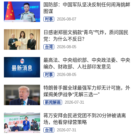
国防部：中国军队坚决反制任何闹海挑衅
图谋
时事
2026-08-07
日感谢郑丽文捐款“青鸟”气炸，质问国民
党：为什么不反日？
台湾
2026-08-05
最高法、中央组织部、中央政法委、中央
编办、财政部、人社部印发意见
时事
2026-08-05
特朗普手握全球最强军力却无计可施，外
媒揭美伊战争“无解三选一”
新闻解画
2026-07-31
蒋万安拜会民进党团不到20分钟被请离
场，他看穿绿营策略
台湾
2026-07-31