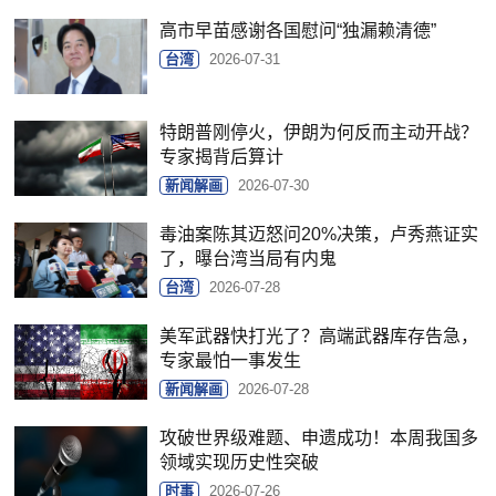
高市早苗感谢各国慰问“独漏赖清德”
台湾
2026-07-31
特朗普刚停火，伊朗为何反而主动开战？
专家揭背后算计
新闻解画
2026-07-30
毒油案陈其迈怒问20%决策，卢秀燕证实
了，曝台湾当局有内鬼
台湾
2026-07-28
美军武器快打光了？高端武器库存告急，
专家最怕一事发生
新闻解画
2026-07-28
攻破世界级难题、申遗成功！本周我国多
领域实现历史性突破
时事
2026-07-26