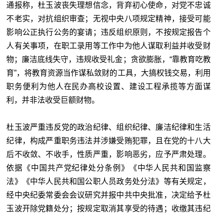
通报称，杜玉波丧失理想信念，背弃初心使命，对党不忠诚
不老实，对抗组织审查；无视中央八项规定精神，接受可能
影响公正执行公务的宴请；违反组织原则，不按规定报告个
人有关事项，在职工录用等工作中为他人谋取利益并收受财
物；廉洁底线失守，违规收受礼金；贪欲膨胀，“靠教育吃教
育”，将教育资源当作谋私敛财的工具，大搞权钱交易，利用
职务便利为他人在民办高校设置、建设工程承揽等方面谋
利，并非法收受巨额财物。
杜玉波严重违反党的政治纪律、组织纪律、廉洁纪律和生活
纪律，构成严重职务违法并涉嫌受贿犯罪，且在党的十八大
后不收敛、不收手，性质严重，影响恶劣，应予严肃处理。
依据《中国共产党纪律处分条例》《中华人民共和国监察
法》《中华人民共和国公职人员政务处分法》等有关规定，
经中央纪委常委会会议研究并报中共中央批准，决定给予杜
玉波开除党籍处分；按规定取消其享受的待遇；收缴其违纪