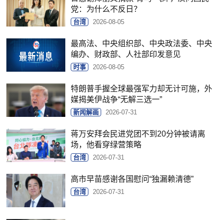
党：为什么不反日？
台湾
2026-08-05
最高法、中央组织部、中央政法委、中央
编办、财政部、人社部印发意见
时事
2026-08-05
特朗普手握全球最强军力却无计可施，外
媒揭美伊战争“无解三选一”
新闻解画
2026-07-31
蒋万安拜会民进党团不到20分钟被请离
场，他看穿绿营策略
台湾
2026-07-31
高市早苗感谢各国慰问“独漏赖清德”
台湾
2026-07-31