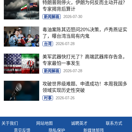
特朗普刚停火，伊朗为何反而主动开战？
专家揭背后算计
新闻解画
2026-07-30
毒油案陈其迈怒问20%决策，卢秀燕证实
了，曝台湾当局有内鬼
台湾
2026-07-28
美军武器快打光了？高端武器库存告急，
专家最怕一事发生
新闻解画
2026-07-28
攻破世界级难题、申遗成功！本周我国多
领域实现历史性突破
时事
2026-07-26
关于我们
网站地图
诚聘英才
联系方式
意见反馈
隐私保护
新媒体矩阵