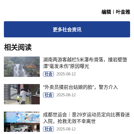
编辑︱叶金雅
更多
社会
资讯
相关阅读
湖南两游客越栏5米瀑布滑落，撞岩壁堕
潭“毫发未伤”原因曝光
社会
2025-08-12
“外卖员摸前台姑娘的脸”，警方介入
社会
2025-08-12
成都世运会｜意29岁运动员定向比赛昏迷
入院，抢救无效不幸离世
社会
2025-08-12