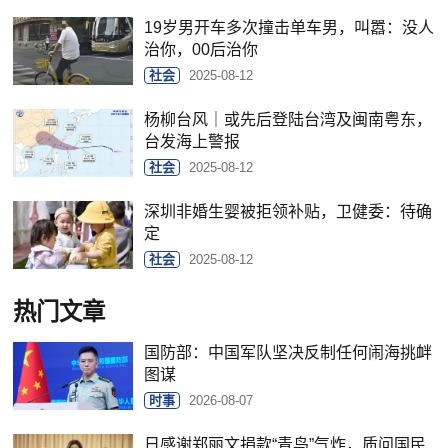
19岁男开车多次撞击单车男，叫嚣：没人
治你，00后治你
社会
2025-08-12
杨柳台风｜或先后登陆台湾及闽南粤东，
台发海上警报
社会
2025-08-12
深圳非婚生婴被拒领补贴，卫健委：待确
定
社会
2025-08-12
热门文章
国防部：中国军队坚决反制任何闹海挑衅
图谋
时事
2026-08-07
日感谢郑丽文捐款“青鸟”气炸，质问国民