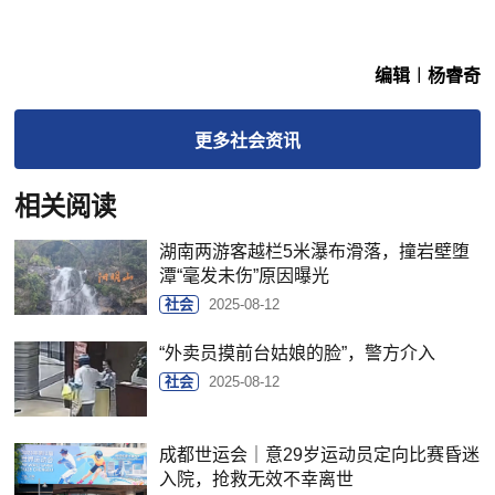
编辑︱杨睿奇
更多
社会
资讯
相关阅读
湖南两游客越栏5米瀑布滑落，撞岩壁堕
潭“毫发未伤”原因曝光
社会
2025-08-12
“外卖员摸前台姑娘的脸”，警方介入
社会
2025-08-12
成都世运会｜意29岁运动员定向比赛昏迷
入院，抢救无效不幸离世