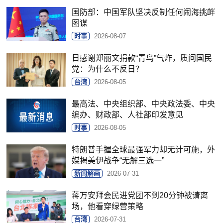
国防部：中国军队坚决反制任何闹海挑衅
图谋
时事
2026-08-07
日感谢郑丽文捐款“青鸟”气炸，质问国民
党：为什么不反日？
台湾
2026-08-05
最高法、中央组织部、中央政法委、中央
编办、财政部、人社部印发意见
时事
2026-08-05
特朗普手握全球最强军力却无计可施，外
媒揭美伊战争“无解三选一”
新闻解画
2026-07-31
蒋万安拜会民进党团不到20分钟被请离
场，他看穿绿营策略
台湾
2026-07-31