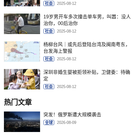
社会
2025-08-12
19岁男开车多次撞击单车男，叫嚣：没人
治你，00后治你
社会
2025-08-12
杨柳台风｜或先后登陆台湾及闽南粤东，
台发海上警报
社会
2025-08-12
深圳非婚生婴被拒领补贴，卫健委：待确
定
社会
2025-08-12
热门文章
突发！俄罗斯遭大规模袭击
全球
2026-08-09