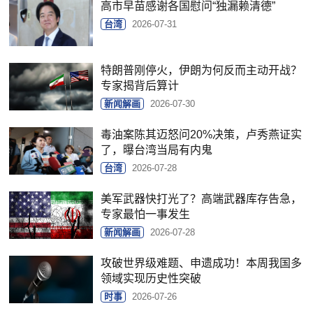
高市早苗感谢各国慰问“独漏赖清德”
台湾
2026-07-31
特朗普刚停火，伊朗为何反而主动开战？
专家揭背后算计
新闻解画
2026-07-30
毒油案陈其迈怒问20%决策，卢秀燕证实
了，曝台湾当局有内鬼
台湾
2026-07-28
美军武器快打光了？高端武器库存告急，
专家最怕一事发生
新闻解画
2026-07-28
攻破世界级难题、申遗成功！本周我国多
领域实现历史性突破
时事
2026-07-26