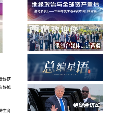
做好落
友好城
进生育