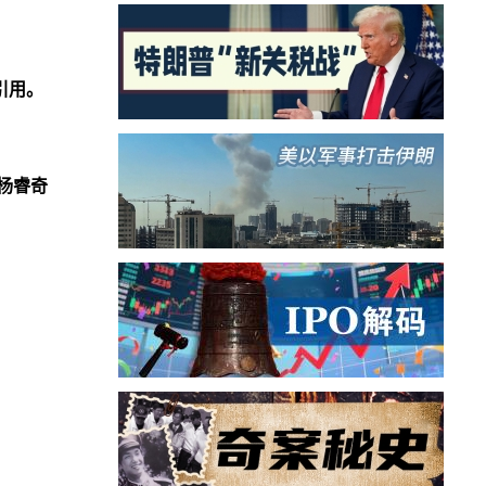
引用。
杨睿奇