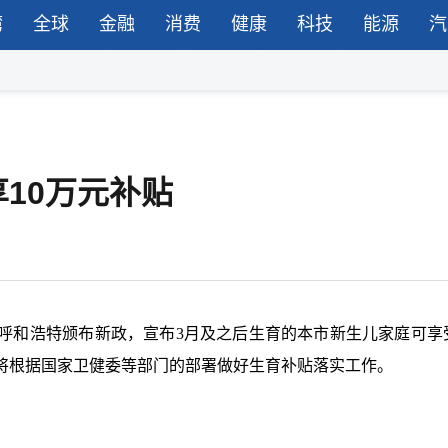
湾
全球
金融
消费
健康
科技
能源
汽
10万元补贴
呼和浩特颁布新政，宣布
3月及之后生育的本市新生儿家庭可享
称将根据国家卫健委等部门的部署做好生育补贴落实工作。