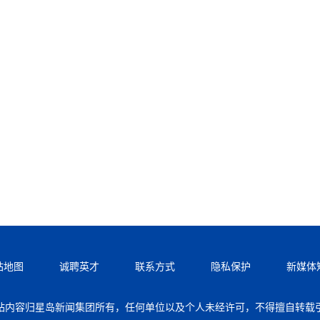
站地图
诚聘英才
联系方式
隐私保护
新媒体
站内容归星岛新闻集团所有，任何单位以及个人未经许可，不得擅自转载