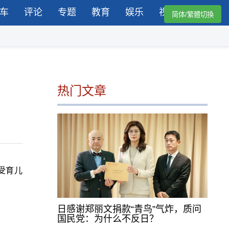
车
评论
专题
教育
娱乐
视频
简体/繁體切換
热门文章
受育儿
日感谢郑丽文捐款“青鸟”气炸，质问
国民党：为什么不反日？