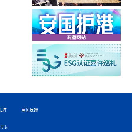
矩阵
意见反馈
引用。
返回顶部