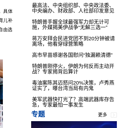
最高法、中央组织部、中央政法委、
中央编办、财政部、人社部印发意见
。具体
育儿补
特朗普手握全球最强军力却无计可
施，外媒揭美伊战争“无解三选一”
自由选
蒋万安拜会民进党团不到20分钟被请
离场，他看穿绿营策略
高市早苗感谢各国慰问“独漏赖清德”
特朗普刚停火，伊朗为何反而主动开
战？专家揭背后算计
毒油案陈其迈怒问20%决策，卢秀燕
证实了，曝台湾当局有内鬼
美军武器快打光了？高端武器库存告
急，专家最怕一事发生
专题
更多