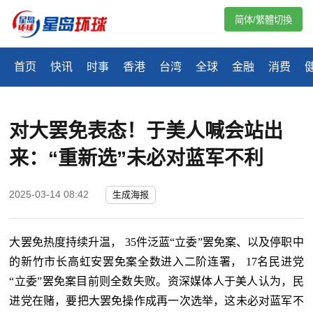
简体/繁體切換
首页
快讯
时事
香港
台湾
全球
金融
消费
对大罢免表态！于美人喊会站出
来：“重新选”未必对蓝军不利
2025-03-14 08:42
生成海报
大罢免热度持续升温，
35件泛蓝“立委”罢免案、以及停职中
的新竹市长高虹安罢免案全数进入二阶连署， 17名民进党
“立委”罢免案目前则全数失败。资深媒体人于美人认为，民
进党在赌，要把大罢免操作成再一次选举，这未必对蓝军不