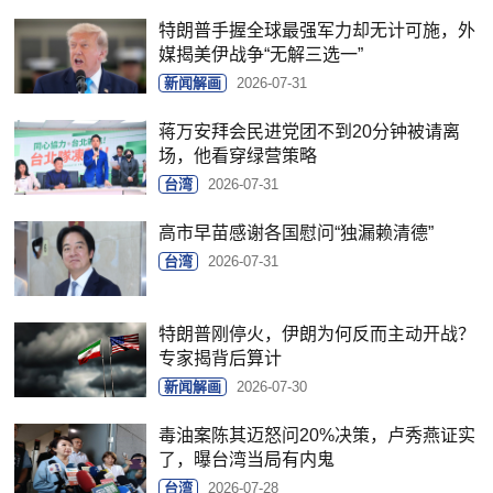
特朗普手握全球最强军力却无计可施，外
媒揭美伊战争“无解三选一”
新闻解画
2026-07-31
蒋万安拜会民进党团不到20分钟被请离
场，他看穿绿营策略
台湾
2026-07-31
高市早苗感谢各国慰问“独漏赖清德”
台湾
2026-07-31
特朗普刚停火，伊朗为何反而主动开战？
专家揭背后算计
新闻解画
2026-07-30
毒油案陈其迈怒问20%决策，卢秀燕证实
了，曝台湾当局有内鬼
台湾
2026-07-28