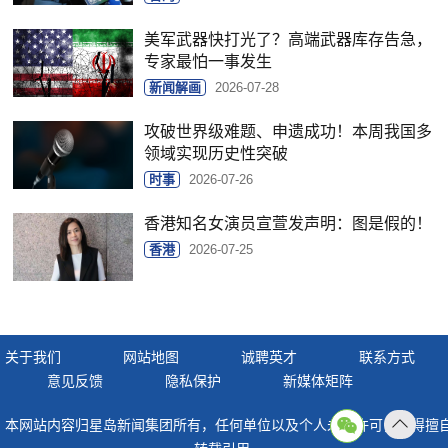
美军武器快打光了？高端武器库存告急，
专家最怕一事发生
新闻解画
2026-07-28
攻破世界级难题、申遗成功！本周我国多
领域实现历史性突破
时事
2026-07-26
香港知名女演员宣萱发声明：图是假的！
香港
2026-07-25
关于我们
网站地图
诚聘英才
联系方式
意见反馈
隐私保护
新媒体矩阵
本网站内容归星岛新闻集团所有，任何单位以及个人未经许可，不得擅
返回