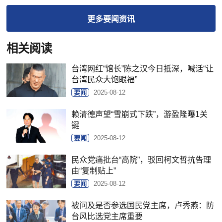
更多
要闻
资讯
相关阅读
台湾网红“馆长”陈之汉今日抵深，喊话“让
台湾民众大饱眼福”
要闻
2025-08-12
赖清德声望“雪崩式下跌”，游盈隆曝1关
键
要闻
2025-08-12
民众党痛批台“高院”，驳回柯文哲抗告理
由“复制贴上”
要闻
2025-08-12
被问及是否参选国民党主席，卢秀燕：防
台风比选党主席重要