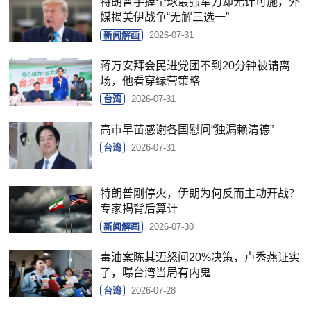
特朗普手握全球最强军力却无计可施，外
媒揭美伊战争“无解三选一”
新闻解画
2026-07-31
蒋万安拜会民进党团不到20分钟被请离
场，他看穿绿营策略
台湾
2026-07-31
高市早苗感谢各国慰问“独漏赖清德”
台湾
2026-07-31
特朗普刚停火，伊朗为何反而主动开战？
专家揭背后算计
新闻解画
2026-07-30
毒油案陈其迈怒问20%决策，卢秀燕证实
了，曝台湾当局有内鬼
台湾
2026-07-28