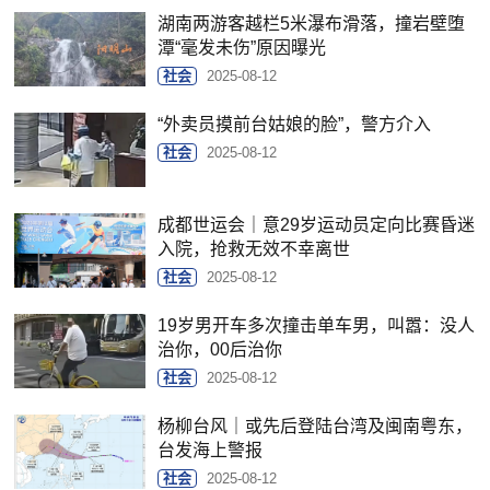
湖南两游客越栏5米瀑布滑落，撞岩壁堕
潭“毫发未伤”原因曝光
社会
2025-08-12
“外卖员摸前台姑娘的脸”，警方介入
社会
2025-08-12
成都世运会｜意29岁运动员定向比赛昏迷
入院，抢救无效不幸离世
社会
2025-08-12
19岁男开车多次撞击单车男，叫嚣：没人
治你，00后治你
社会
2025-08-12
杨柳台风｜或先后登陆台湾及闽南粤东，
台发海上警报
社会
2025-08-12