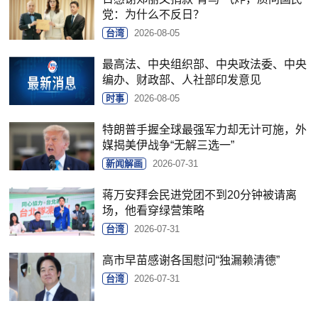
党：为什么不反日？
台湾
2026-08-05
最高法、中央组织部、中央政法委、中央
编办、财政部、人社部印发意见
时事
2026-08-05
特朗普手握全球最强军力却无计可施，外
媒揭美伊战争“无解三选一”
新闻解画
2026-07-31
蒋万安拜会民进党团不到20分钟被请离
场，他看穿绿营策略
台湾
2026-07-31
高市早苗感谢各国慰问“独漏赖清德”
台湾
2026-07-31