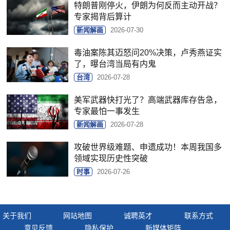
特朗普刚停火，伊朗为何反而主动开战？
专家揭背后算计
新闻解画
2026-07-30
毒油案陈其迈怒问20%决策，卢秀燕证实
了，曝台湾当局有内鬼
台湾
2026-07-28
美军武器快打光了？高端武器库存告急，
专家最怕一事发生
新闻解画
2026-07-28
攻破世界级难题、申遗成功！本周我国多
领域实现历史性突破
时事
2026-07-26
关于我们
网站地图
诚聘英才
联系方式
意见反馈
隐私保护
新媒体矩阵