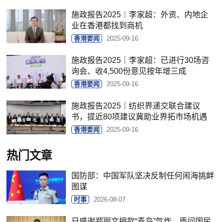
施政报告2025︱李家超：外资、内地企
业在香港都找到商机
香港要闻
2025-09-16
施政报告2025｜李家超：已进行30场咨
询会、收4,500份意见按年增三成
香港要闻
2025-09-16
施政报告2025｜纺织界递交联合建议
书，提近80项建议冀助业界拓市场机遇
香港要闻
2025-09-16
热门文章
国防部：中国军队坚决反制任何闹海挑衅
图谋
时事
2026-08-07
日感谢郑丽文捐款“青鸟”气炸，质问国民