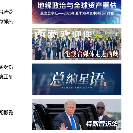
肩膊受
上微博热
赛受伤
滨亚冬
胡影雅