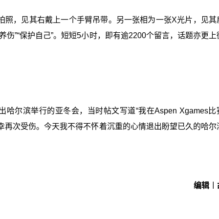
自拍照，见其右戴上一个手臂吊带。另一张相为一张X光片，见其
养伤”“保护自己”。短短5小时，即有逾2200个留言，话题亦更
尔滨举行的亚冬会，当时帖文写道“我在Aspen Xgames比
幸再次受伤。今天我不得不怀着沉重的心情退出盼望已久的哈尔
编辑︱