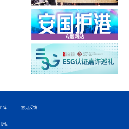
矩阵
意见反馈
引用。
返回顶部