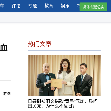
车
评论
专题
教育
娱乐
视频
简体/繁體切換
热门文章
血
，附图
日感谢郑丽文捐款“青鸟”气炸，质问
国民党：为什么不反日？