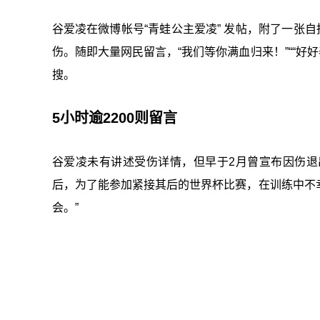
谷爱凌在微博帐号“青蛙公主爱凌” 发帖，附了一张
伤。随即大量网民留言，“我们等你满血归来！”““好好
搜。
5小时逾2200则留言
谷爱凌未有讲述受伤详情，但早于2月曾宣布因伤退出哈
后，为了能参加紧接其后的世界杯比赛，在训练中不
会。”