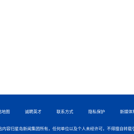
站地图
诚聘英才
联系方式
隐私保护
新媒体
站内容归星岛新闻集团所有，任何单位以及个人未经许可，不得擅自转载