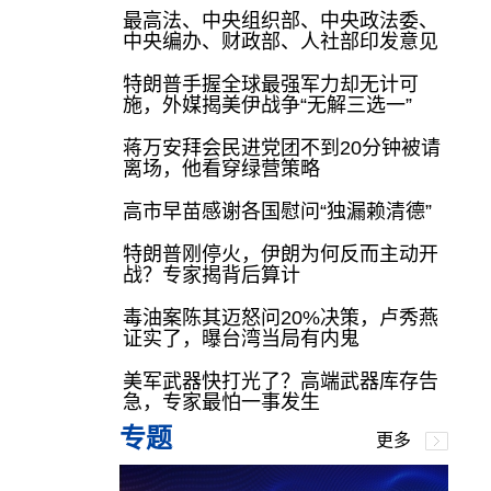
最高法、中央组织部、中央政法委、
中央编办、财政部、人社部印发意见
特朗普手握全球最强军力却无计可
施，外媒揭美伊战争“无解三选一”
蒋万安拜会民进党团不到20分钟被请
离场，他看穿绿营策略
高市早苗感谢各国慰问“独漏赖清德”
特朗普刚停火，伊朗为何反而主动开
战？专家揭背后算计
毒油案陈其迈怒问20%决策，卢秀燕
证实了，曝台湾当局有内鬼
美军武器快打光了？高端武器库存告
急，专家最怕一事发生
专题
更多