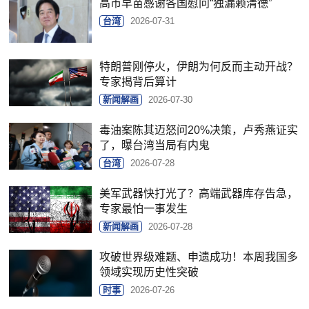
高市早苗感谢各国慰问“独漏赖清德”
台湾
2026-07-31
特朗普刚停火，伊朗为何反而主动开战？
专家揭背后算计
新闻解画
2026-07-30
毒油案陈其迈怒问20%决策，卢秀燕证实
了，曝台湾当局有内鬼
台湾
2026-07-28
美军武器快打光了？高端武器库存告急，
专家最怕一事发生
新闻解画
2026-07-28
攻破世界级难题、申遗成功！本周我国多
领域实现历史性突破
时事
2026-07-26