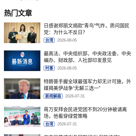
热门文章
日感谢郑丽文捐款“青鸟”气炸，质问国民
党：为什么不反日？
台湾
2026-08-05
最高法、中央组织部、中央政法委、中央
编办、财政部、人社部印发意见
时事
2026-08-05
特朗普手握全球最强军力却无计可施，外
媒揭美伊战争“无解三选一”
新闻解画
2026-07-31
蒋万安拜会民进党团不到20分钟被请离
场，他看穿绿营策略
台湾
2026-07-31