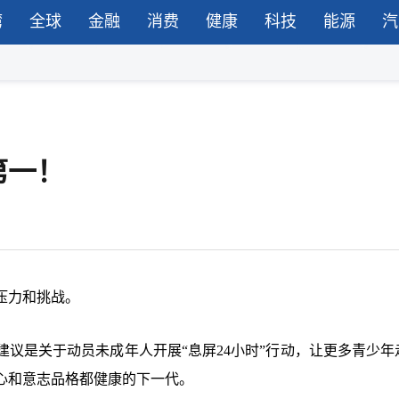
湾
全球
金融
消费
健康
科技
能源
汽
第一！
压力和挑战。
建议是关于动员未成年人开展“息屏24小时”行动，让更多青少年
心和意志品格都健康的下一代。