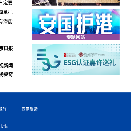
肯定要
简单把
有潜能
京日报
视新闻
杨睿奇
矩阵
意见反馈
引用。
返回顶部