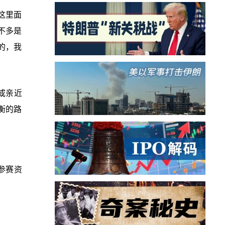
这里面
不多是
的，我
或亲近
衡的路
参赛资