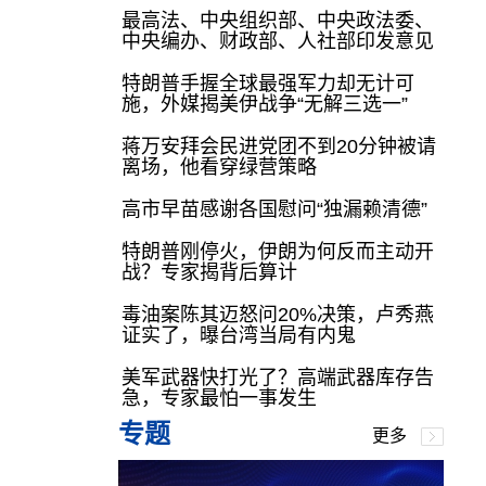
最高法、中央组织部、中央政法委、
中央编办、财政部、人社部印发意见
特朗普手握全球最强军力却无计可
施，外媒揭美伊战争“无解三选一”
蒋万安拜会民进党团不到20分钟被请
离场，他看穿绿营策略
高市早苗感谢各国慰问“独漏赖清德”
特朗普刚停火，伊朗为何反而主动开
战？专家揭背后算计
毒油案陈其迈怒问20%决策，卢秀燕
证实了，曝台湾当局有内鬼
美军武器快打光了？高端武器库存告
急，专家最怕一事发生
专题
更多