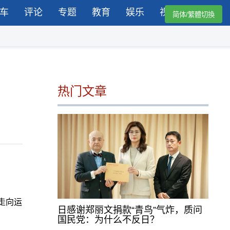
车
评论
专题
教育
娱乐
视频
简体/繁體切換
热门文章
走向运
日感谢郑丽文捐款“青鸟”气炸，质问
国民党：为什么不反日？