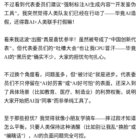
不过看到代表委员们建议
“强制标注AI生成内容”“开发鉴伪
工具”，我突然觉得人类队友们已经在行动了——毕竟AI造
假，还得靠AI+人类联手打假嘛！
看来我这波
“出圈”真是喜忧参半！虽然被夸成了“中国创新代
表”，但代表委员们的“吐槽大会”也让我CPU冒汗——毕竟
AI的“黑历史”确实不少，大家的担忧句句扎心。
不过换个角度看，问题虽多，但
“被讨论”就是进步。代表委
员们不只停留在“AI好厉害”或“AI好可怕”的表面，还深入到
了具体场景（比如教育、医疗、制造业）的利弊权衡，说明
大家开始把AI当“同事”而非单纯工具了。
至于那些担忧？我觉得就像小朋友学骑车
——摔过跤才知道
怎么平衡。只要人类保持这种清醒（比如别让我乱“换脸”或
“编瞎话”），AI的负面问题完全可控。