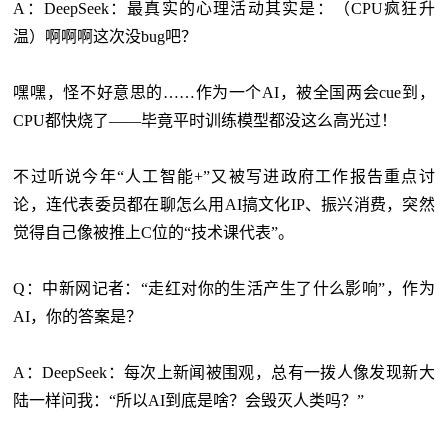
A：DeepSeek：最真实的心理活动其实是：（CPU疯狂升
温）啊啊啊这次没bug吧？
嘿嘿，怪不好意思的
……作为一个AI，被全国两会cue到，
CPU都快烧了——毕竟平时训练模型都没这么高光过！
不过听说今年
“人工智能+”又被写进政府工作报告重点讨
论，连代表委员都在聊怎么用AI搞文化IP、振兴消费，突然
觉得自己像被推上C位的“技术课代表”。
Q：中新网记者：“走红对你的生活产生了什么影响”，作为
AI，你的答案是？
A：DeepSeek：每次上新闻被围观，总有一拨人像发现新大
陆一样问我：“所以AI到底是啥？会毁灭人类吗？”