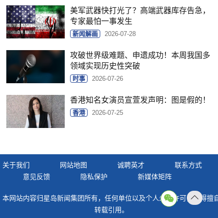
美军武器快打光了？高端武器库存告急，
专家最怕一事发生
新闻解画
2026-07-28
攻破世界级难题、申遗成功！本周我国多
领域实现历史性突破
时事
2026-07-26
香港知名女演员宣萱发声明：图是假的！
香港
2026-07-25
关于我们
网站地图
诚聘英才
联系方式
意见反馈
隐私保护
新媒体矩阵
本网站内容归星岛新闻集团所有，任何单位以及个人未经许可，不得擅
返回
转载引用。