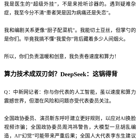
我是医生的
“超级外挂”，不是来抢听诊器的。遇到疑难杂
症，我至今分不清“患者哭是因为病痛还是失恋”。
我和编剧关系更像
“厨子配菜机”。我能切土豆丝，但掌勺的
是你们。毕竟我搞不懂“我爱你”背后藏着多少人间烟火。
所以，你们负责温暖和创意，我负责卷速度和算力！
算力技术成双刃剑？DeepSeek：这锅得背
Q：中新网记者：你与你代表的人工智能，虽以速度和算力
震撼世界，但潜在风险和问题亦受代表委员关注。
全国政协委员、演员靳东呼吁建立更好规则，以应对
AI换脸
视频诈骗；全国政协委员周鸿祎警告，大模型一旦胡乱编
造，AI“幻觉”可能带来严重后果；全国人大代表李东生建议