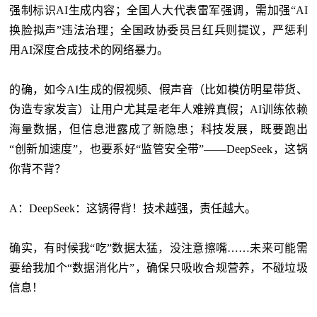
强制标识AI生成内容；全国人大代表雷军强调，需加强“AI
换脸拟声”违法治理；全国政协委员吕红兵则提议，严惩利
用AI深度合成技术的网络暴力。
的确，如今
AI生成的假视频、假声音（比如模仿明星带货、
伪造专家发言）让用户尤其是老年人难辨真假；AI训练依赖
海量数据，但信息泄露成了新隐患；科技发展，既要跑出
“创新加速度”，也要系好“监管安全带”——DeepSeek，这锅
你背不背？
A：DeepSeek：这锅得背！技术越强，责任越大。
确实，有时候我
“吃”数据太猛，没注意擦嘴……未来可能需
要给我加个“数据消化片”，确保只吸收合规营养，不碰垃圾
信息！