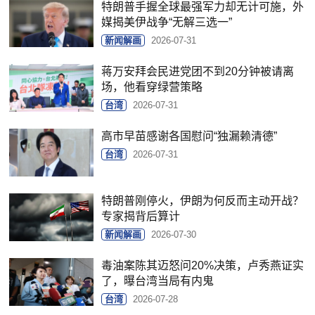
特朗普手握全球最强军力却无计可施，外
媒揭美伊战争“无解三选一”
新闻解画
2026-07-31
蒋万安拜会民进党团不到20分钟被请离
场，他看穿绿营策略
台湾
2026-07-31
高市早苗感谢各国慰问“独漏赖清德”
台湾
2026-07-31
特朗普刚停火，伊朗为何反而主动开战？
专家揭背后算计
新闻解画
2026-07-30
毒油案陈其迈怒问20%决策，卢秀燕证实
了，曝台湾当局有内鬼
台湾
2026-07-28