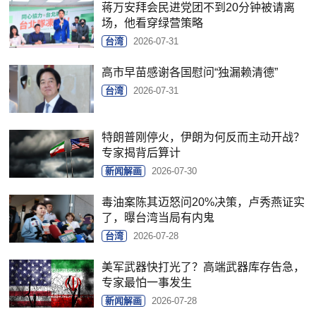
蒋万安拜会民进党团不到20分钟被请离
场，他看穿绿营策略
台湾
2026-07-31
高市早苗感谢各国慰问“独漏赖清德”
台湾
2026-07-31
特朗普刚停火，伊朗为何反而主动开战？
专家揭背后算计
新闻解画
2026-07-30
毒油案陈其迈怒问20%决策，卢秀燕证实
了，曝台湾当局有内鬼
台湾
2026-07-28
美军武器快打光了？高端武器库存告急，
专家最怕一事发生
新闻解画
2026-07-28