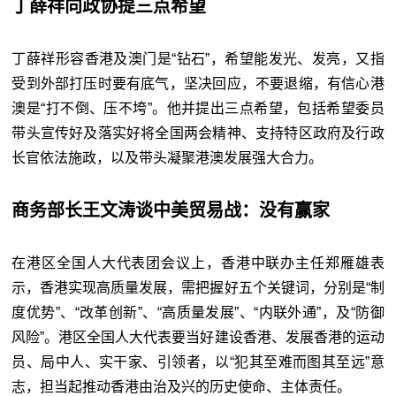
丁薛祥向政协提三点希望
丁薛祥形容香港及澳门是“
钻
石”，希望能发光、发亮，又指
受到外部打压时要有底气，坚决回应，不要退缩，有信心港
澳是“打不倒、压不垮”。他并提出三点希望，包括希望委员
带头宣传好及落实好将全国两会精神、支持特区政府及行政
长官依法施政，以及带头凝聚港澳发展强大合力。
商务部长王文涛谈中美贸易战：没有赢家
在港区全国人大代表团会议上，香港中联办主任郑雁雄表
示，香港实现高质量发展，需把握好五个关键词，分别是“制
度优势”、“改革创新”、“高质量发展”、“内联外通”，及“防御
风险”。港区全国人大代表要当好建设香港、发展香港的运动
员、局中人、实干家、引领者，以“犯其至难而图其至远”意
志，担当起推动香港由治及兴的历史使命、主体责任。