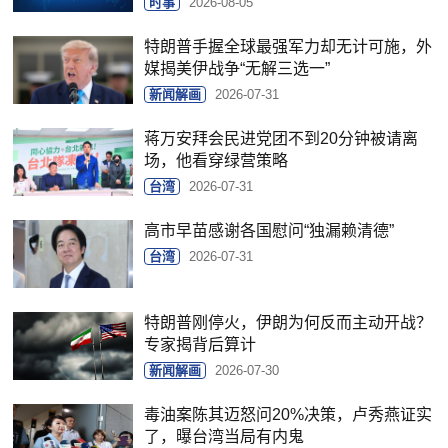
时事
2026-08-05
特朗普手握全球最强军力却无计可施，外
媒揭美伊战争“无解三选一”
新闻解画
2026-07-31
蒋万安拜会民进党团不到20分钟被请离
场，他看穿绿营策略
台湾
2026-07-31
高市早苗感谢各国慰问“独漏赖清德”
台湾
2026-07-31
特朗普刚停火，伊朗为何反而主动开战？
专家揭背后算计
新闻解画
2026-07-30
毒油案陈其迈怒问20%决策，卢秀燕证实
了，曝台湾当局有内鬼