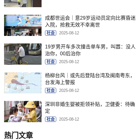
成都世运会｜意29岁运动员定向比赛昏迷
入院，抢救无效不幸离世
社会
2025-08-12
19岁男开车多次撞击单车男，叫嚣：没人
治你，00后治你
社会
2025-08-12
杨柳台风｜或先后登陆台湾及闽南粤东，
台发海上警报
社会
2025-08-12
深圳非婚生婴被拒领补贴，卫健委：待确
定
社会
2025-08-12
热门文章