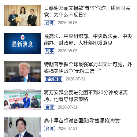
日感谢郑丽文捐款“青鸟”气炸，质问国民
党：为什么不反日？
台湾
2026-08-05
最高法、中央组织部、中央政法委、中央
编办、财政部、人社部印发意见
时事
2026-08-05
特朗普手握全球最强军力却无计可施，外
媒揭美伊战争“无解三选一”
新闻解画
2026-07-31
蒋万安拜会民进党团不到20分钟被请离
场，他看穿绿营策略
台湾
2026-07-31
高市早苗感谢各国慰问“独漏赖清德”
台湾
2026-07-31