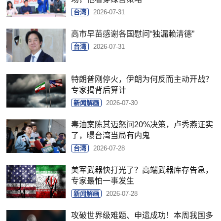
台湾
2026-07-31
高市早苗感谢各国慰问“独漏赖清德”
台湾
2026-07-31
特朗普刚停火，伊朗为何反而主动开战？
专家揭背后算计
新闻解画
2026-07-30
毒油案陈其迈怒问20%决策，卢秀燕证实
了，曝台湾当局有内鬼
台湾
2026-07-28
美军武器快打光了？高端武器库存告急，
专家最怕一事发生
新闻解画
2026-07-28
攻破世界级难题、申遗成功！本周我国多