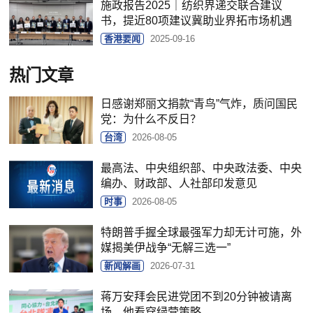
施政报告2025｜纺织界递交联合建议
书，提近80项建议冀助业界拓市场机遇
香港要闻
2025-09-16
热门文章
日感谢郑丽文捐款“青鸟”气炸，质问国民
党：为什么不反日？
台湾
2026-08-05
最高法、中央组织部、中央政法委、中央
编办、财政部、人社部印发意见
时事
2026-08-05
特朗普手握全球最强军力却无计可施，外
媒揭美伊战争“无解三选一”
新闻解画
2026-07-31
蒋万安拜会民进党团不到20分钟被请离
场，他看穿绿营策略