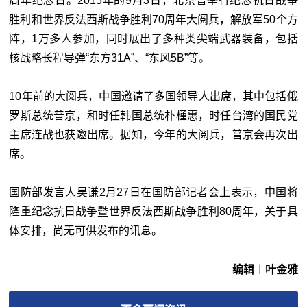
周年纪念日。2015年的9月3日，北京曾举行纪念抗日战争
胜利和世界反法西斯战争胜利70
周
年大阅兵，解放军50个方
阵，1万多人参加，同时展出了多种类尖端武器装备，包括
核战略长程导弹“东方31A”、“东风5B”等。
10年前的大阅兵，中国邀请了多国领导人出席，其中包括俄
罗斯总统普京，和时任韩国总统朴槿惠，时任台湾的国民党
主席连战也获邀出席。据知，今年的大阅兵，普京会再次出
席。
国防部发言人吴谦2月27日在国防部记者会上表示，中国将
隆重纪念抗日战争暨世界反法西斯战争胜利80
周
年，关于具
体安排，尚无可供发布的讯息。
编辑︱叶金雅