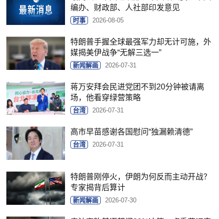
编办、财政部、人社部印发意见
时事
2026-08-05
特朗普手握全球最强军力却无计可施，外
媒揭美伊战争“无解三选一”
新闻解画
2026-07-31
蒋万安拜会民进党团不到20分钟被请离
场，他看穿绿营策略
台湾
2026-07-31
高市早苗感谢各国慰问“独漏赖清德”
台湾
2026-07-31
特朗普刚停火，伊朗为何反而主动开战？
专家揭背后算计
新闻解画
2026-07-30