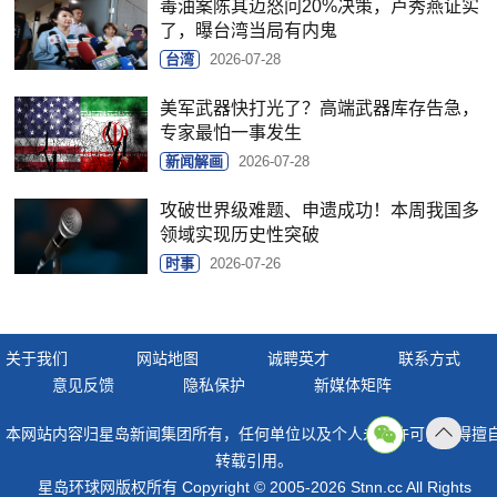
毒油案陈其迈怒问20%决策，卢秀燕证实
了，曝台湾当局有内鬼
台湾
2026-07-28
美军武器快打光了？高端武器库存告急，
专家最怕一事发生
新闻解画
2026-07-28
攻破世界级难题、申遗成功！本周我国多
领域实现历史性突破
时事
2026-07-26
关于我们
网站地图
诚聘英才
联系方式
意见反馈
隐私保护
新媒体矩阵
本网站内容归星岛新闻集团所有，任何单位以及个人未经许可，不得擅
返回
转载引用。
顶部
星岛环球网版权所有 Copyright © 2005-2026 Stnn.cc All Rights