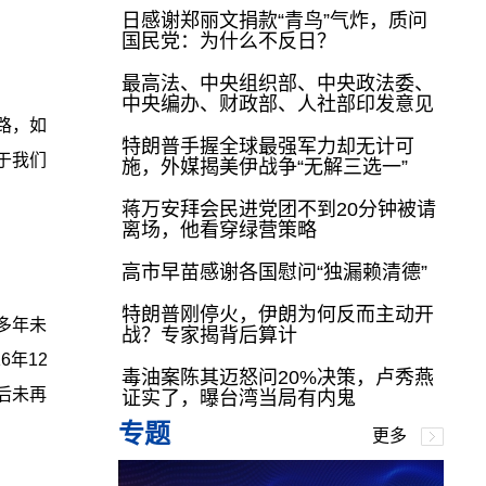
日感谢郑丽文捐款“青鸟”气炸，质问
国民党：为什么不反日？
最高法、中央组织部、中央政法委、
中央编办、财政部、人社部印发意见
路，如
特朗普手握全球最强军力却无计可
于我们
施，外媒揭美伊战争“无解三选一”
蒋万安拜会民进党团不到20分钟被请
离场，他看穿绿营策略
高市早苗感谢各国慰问“独漏赖清德”
特朗普刚停火，伊朗为何反而主动开
多年未
战？专家揭背后算计
年12
毒油案陈其迈怒问20%决策，卢秀燕
后未再
证实了，曝台湾当局有内鬼
专题
更多