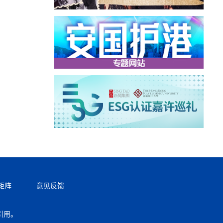
矩阵
意见反馈
引用。
返回顶部