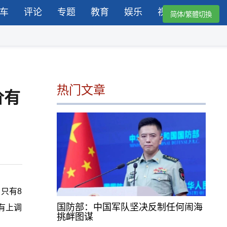
车
评论
专题
教育
娱乐
视频
简体/繁體切換
热门文章
价有
只有8
国防部：中国军队坚决反制任何闹海
有上调
挑衅图谋