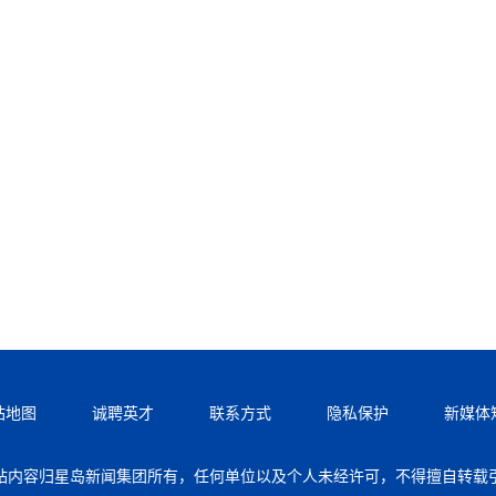
站地图
诚聘英才
联系方式
隐私保护
新媒体
站内容归星岛新闻集团所有，任何单位以及个人未经许可，不得擅自转载