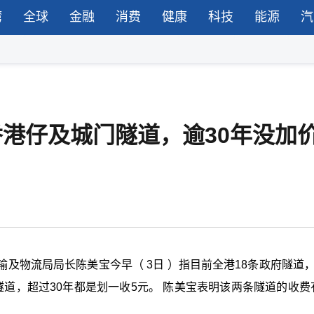
湾
全球
金融
消费
健康
科技
能源
汽
香港仔及城门隧道，逾30年没加
及物流局局长陈美宝今早（ 3日 ）指目前全港18条政府隧道，
道，超过30年都是划一收5元。 陈美宝表明该两条隧道的收费