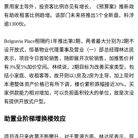
票用家主导外，投资客比例亦见有增长，《预算案》推新政
有助收租客比例趋增。该部门未来将推出5个全新盘，料涉
逾1300伙。
Belgravia Place相隔约1年推出第2期，两者最大分别为2期不
设开放式，恒基物业代理董事及营业（一）部总经理林达民
表示，项目今日首轮销售，随即展开次轮销售，加推售价并
有3%至5%加价空间。林续说，2期目标为改善买家类型，包
括小家庭、收租客等，故开则以1房及2房为主导，加上现时
本港整体资产价格已有所下调，楼价累积跌幅接近30%，买
家供款能力相对增加，可以负担面积较大的单位，故是次没
有提供开放式户型。
助置业阶梯增换楼效应
项目连日来收票不断攀升，对于票源方面，林达民表示，现