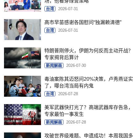
场，他看穿绿营策略
台湾
2026-07-31
高市早苗感谢各国慰问“独漏赖清德”
台湾
2026-07-31
特朗普刚停火，伊朗为何反而主动开战？
专家揭背后算计
新闻解画
2026-07-30
毒油案陈其迈怒问20%决策，卢秀燕证实
了，曝台湾当局有内鬼
台湾
2026-07-28
美军武器快打光了？高端武器库存告急，
专家最怕一事发生
新闻解画
2026-07-28
攻破世界级难题、申遗成功！本周我国多