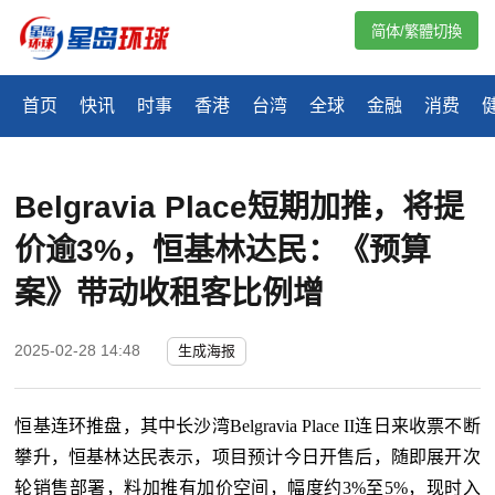
简体/繁體切換
首页
快讯
时事
香港
台湾
全球
金融
消费
Belgravia Place短期加推，将提
价逾3%，恒基林达民：《预算
案》带动收租客比例增
2025-02-28 14:48
生成海报
恒基连环推盘，其中长沙湾
Belgravia Place II连日来收票不断
攀升，恒基林达民表示，项目预计今日开售后，随即展开次
轮销售部署，料加推有加价空间，幅度约3%至5%，现时入