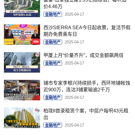
价4.46万
金融地产
2025-04-17
西沙SIERRA SEA今日起收票，复活节假
期办免费乘车日
金融地产
2025-04-17
甲厦上月“价量齐升”，成交金额飙两倍
金融地产
2025-04-17
铺市专家李根兴持续损手，西环地铺帐蚀
近900万，连沽3铺累输逾2千万
金融地产
2025-04-17
柏珑II首录租赁个案，中层户每呎43元租
出
金融地产
2025-04-17