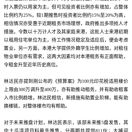
时入票仍以用家为主，但可见投资者比例亦有增加，占整体
比例约为
25%，较1期推售时投资者比例约15%至20%为高，
相信情况亦受惠于近期租务市场理想，政府推出多项抢人才
措施，令数以十万计人才及其家庭来港，这批人士来港初期
以租用住宅单位为主，待工作情况稳定及适应后，便会考虑
置业，另一方面，本港大学提供外籍学生比例增加，对租住
物业单位亦有需求，这两大因素均对本港租务有正面帮助，
令租金升至近年历史高位。
林达民亦提到刚公布的《预算案》为
100元印花税适用楼价
上限由300万调升至400万，亦有助推动租务，并有助收租客
入市比例趋增。林达民相信，新措施有助置业阶梯，能有助
换楼链，对整体楼市均有帮助。
对于未来推盘计划，林达民表示，该部未来推
5盘发售，其
中土瓜湾项目料最先推售，分两期共提供811伙；大埔迎