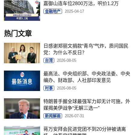
嘉御山连车位2800万沽，呎价1.2万
金融地产
2025-04-17
热门文章
日感谢郑丽文捐款“青鸟”气炸，质问国民
党：为什么不反日？
台湾
2026-08-05
最高法、中央组织部、中央政法委、中央
编办、财政部、人社部印发意见
时事
2026-08-05
特朗普手握全球最强军力却无计可施，外
媒揭美伊战争“无解三选一”
新闻解画
2026-07-31
蒋万安拜会民进党团不到20分钟被请离