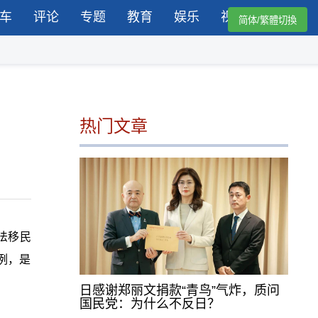
车
评论
专题
教育
娱乐
视频
简体/繁體切換
热门文章
法移民
例，是
日感谢郑丽文捐款“青鸟”气炸，质问
国民党：为什么不反日？