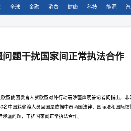
湾
全球
金融
消费
健康
科技
能源
汽
疆问题干扰国家间正常执法合作
国驻欧盟使团发言人就欧盟对外行动署涉疆声明答记者问指出，非
40名中国籍偷渡人员回国是依据中泰两国法律、国际法和国际惯
借涉疆问题，干扰国家间正常执法合作。