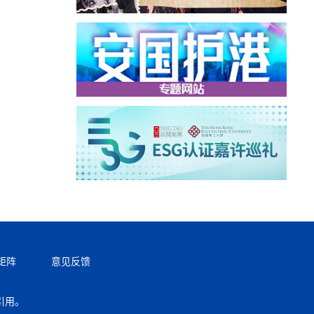
矩阵
意见反馈
引用。
返回顶部