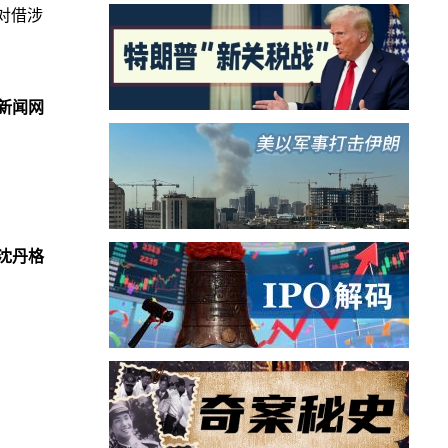
对借涉
新闻网
沈丹格