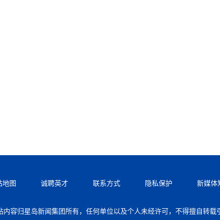
站地图
诚聘英才
联系方式
隐私保护
新媒体
站内容归星岛新闻集团所有，任何单位以及个人未经许可，不得擅自转载