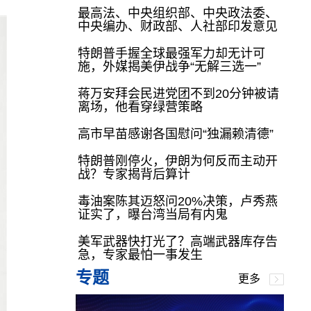
最高法、中央组织部、中央政法委、
中央编办、财政部、人社部印发意见
特朗普手握全球最强军力却无计可
施，外媒揭美伊战争“无解三选一”
蒋万安拜会民进党团不到20分钟被请
离场，他看穿绿营策略
高市早苗感谢各国慰问“独漏赖清德”
特朗普刚停火，伊朗为何反而主动开
战？专家揭背后算计
毒油案陈其迈怒问20%决策，卢秀燕
证实了，曝台湾当局有内鬼
美军武器快打光了？高端武器库存告
急，专家最怕一事发生
专题
更多