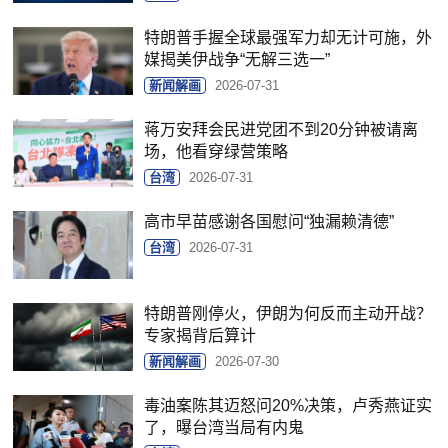
特朗普手握全球最强军力却无计可施，外
媒揭美伊战争“无解三选一”
新闻解画
2026-07-31
蒋万安拜会民进党团不到20分钟被请离
场，他看穿绿营策略
台湾
2026-07-31
高市早苗感谢各国慰问“独漏赖清德”
台湾
2026-07-31
特朗普刚停火，伊朗为何反而主动开战？
专家揭背后算计
新闻解画
2026-07-30
毒油案陈其迈怒问20%决策，卢秀燕证实
了，曝台湾当局有内鬼