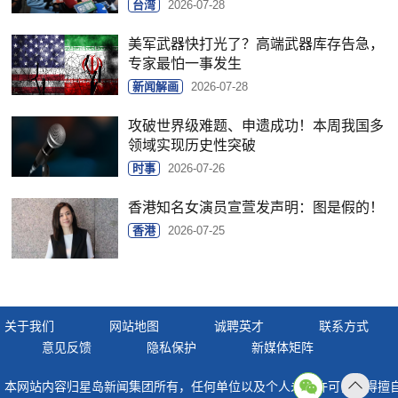
台湾
2026-07-28
美军武器快打光了？高端武器库存告急，
专家最怕一事发生
新闻解画
2026-07-28
攻破世界级难题、申遗成功！本周我国多
领域实现历史性突破
时事
2026-07-26
香港知名女演员宣萱发声明：图是假的！
香港
2026-07-25
关于我们
网站地图
诚聘英才
联系方式
意见反馈
隐私保护
新媒体矩阵
本网站内容归星岛新闻集团所有，任何单位以及个人未经许可，不得擅