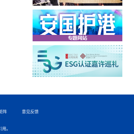
矩阵
意见反馈
引用。
返回顶部