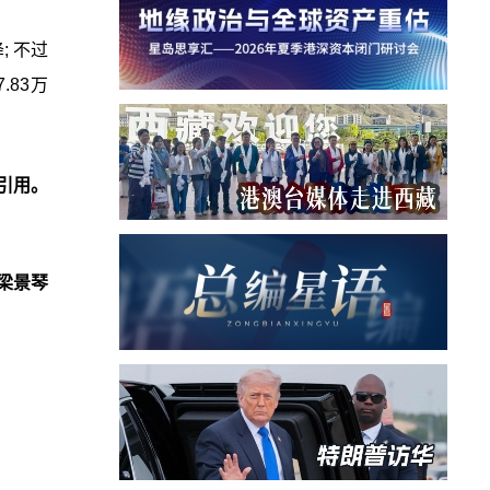
; 不过
.83万
引用。
梁景琴