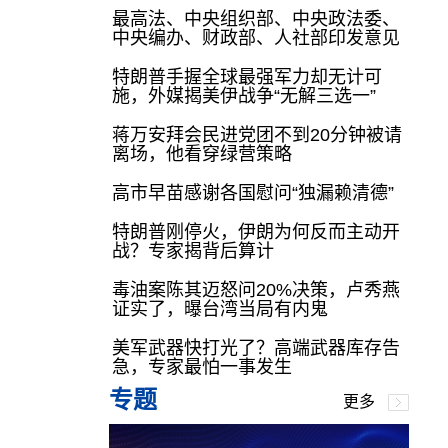
最高法、中央组织部、中央政法委、
中央编办、财政部、人社部印发意见
特朗普手握全球最强军力却无计可
施，外媒揭美伊战争“无解三选一”
蒋万安拜会民进党团不到20分钟被请
离场，他看穿绿营策略
高市早苗感谢各国慰问“独漏赖清德”
特朗普刚停火，伊朗为何反而主动开
战？专家揭背后算计
毒油案陈其迈怒问20%决策，卢秀燕
证实了，曝台湾当局有内鬼
美军武器快打光了？高端武器库存告
急，专家最怕一事发生
专题
更多