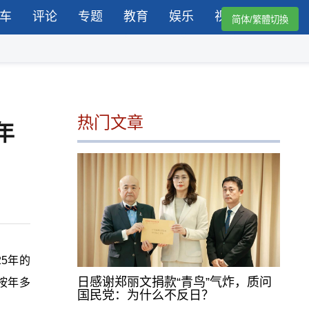
车
评论
专题
教育
娱乐
视频
简体/繁體切換
热门文章
年
25年的
日感谢郑丽文捐款“青鸟”气炸，质问
，按年多
国民党：为什么不反日？