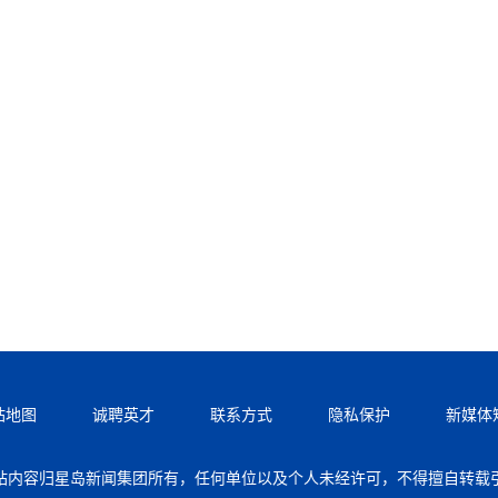
站地图
诚聘英才
联系方式
隐私保护
新媒体
站内容归星岛新闻集团所有，任何单位以及个人未经许可，不得擅自转载