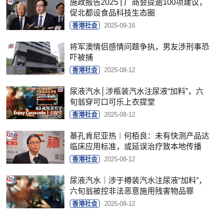
施政报告2025 | 厂商会提逾100项建议，
促北都设食品科技生态圈
香港社会
2025-09-16
将军澳情侣感情问题争执，男友涉刑事恐
吓被捕
香港社会
2025-08-12
尿液汽水│涉瓶装汽水注尿液“加料”，六
旬翁穿可口可乐上衣提堂
香港社会
2025-08-12
基孔肯尼亚热︱何栢良：未有快测产品达
临床应用标准，或延误治疗致本地传播
香港社会
2025-08-12
尿液汽水｜涉于樽装汽水注尿液“加料”，
六旬翁被控非法恶意施用残害物品罪
香港社会
2025-08-12