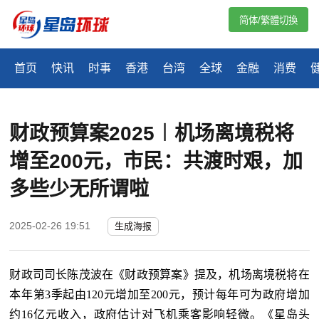
简体/繁體切換
首页
快讯
时事
香港
台湾
全球
金融
消费
财政预算案2025︱机场离境税将
增至200元，市民：共渡时艰，加
多些少无所谓啦
2025-02-26 19:51
生成海报
财政司司长陈茂波在《财政预算案》提及，机场离境税将在
本年第
3季起由120元增加至200元，预计每年可为政府增加
约16亿元收入，政府估计对飞机乘客影响轻微。《星岛头