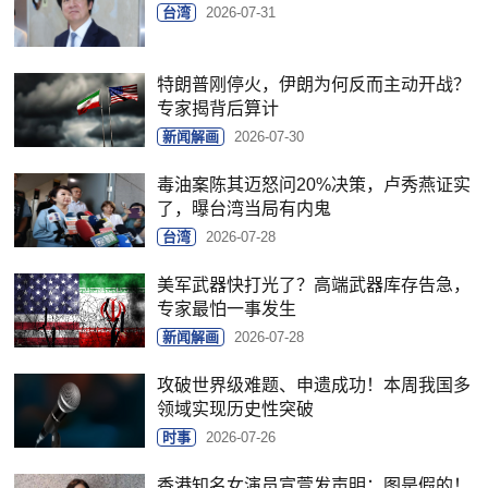
台湾
2026-07-31
特朗普刚停火，伊朗为何反而主动开战？
专家揭背后算计
新闻解画
2026-07-30
毒油案陈其迈怒问20%决策，卢秀燕证实
了，曝台湾当局有内鬼
台湾
2026-07-28
美军武器快打光了？高端武器库存告急，
专家最怕一事发生
新闻解画
2026-07-28
攻破世界级难题、申遗成功！本周我国多
领域实现历史性突破
时事
2026-07-26
香港知名女演员宣萱发声明：图是假的！