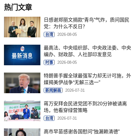
热门文章
日感谢郑丽文捐款“青鸟”气炸，质问国民
党：为什么不反日？
台湾
2026-08-05
最高法、中央组织部、中央政法委、中央
编办、财政部、人社部印发意见
时事
2026-08-05
特朗普手握全球最强军力却无计可施，外
媒揭美伊战争“无解三选一”
新闻解画
2026-07-31
蒋万安拜会民进党团不到20分钟被请离
场，他看穿绿营策略
台湾
2026-07-31
高市早苗感谢各国慰问“独漏赖清德”