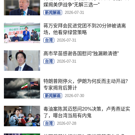
媒揭美伊战争“无解三选一”
新闻解画
2026-07-31
蒋万安拜会民进党团不到20分钟被请离
场，他看穿绿营策略
台湾
2026-07-31
高市早苗感谢各国慰问“独漏赖清德”
台湾
2026-07-31
特朗普刚停火，伊朗为何反而主动开战？
专家揭背后算计
新闻解画
2026-07-30
毒油案陈其迈怒问20%决策，卢秀燕证实
了，曝台湾当局有内鬼
台湾
2026-07-28