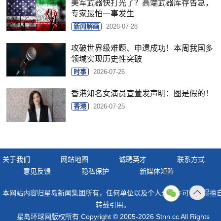
美军武器快打光了？高端武器库存告急，
专家最怕一事发生
新闻解画
2026-07-28
攻破世界级难题、申遗成功！本周我国多
领域实现历史性突破
时事
2026-07-26
香港知名女演员宣萱发声明：图是假的！
香港
2026-07-25
关于我们
网站地图
诚聘英才
联系方式
意见反馈
隐私保护
新媒体矩阵
本网站内容归星岛新闻集团所有，任何单位以及个人未经许可，不得擅
返回
转载引用。
顶部
星岛环球网版权所有 Copyright © 2005-2026 Stnn.cc All Rights