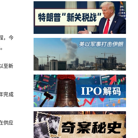
程，今
标。
以至新
4年完成
在供应