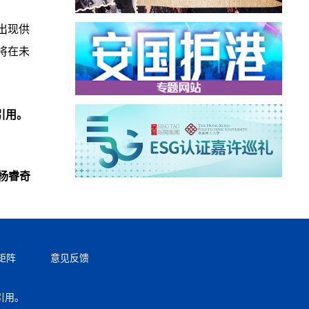
出现供
将在未
引用。
杨睿奇
矩阵
意见反馈
引用。
返回顶部