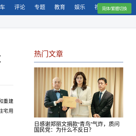
车
评论
专题
教育
娱乐
视频
简体/繁體切換
热门文章
伙
和重建
住宅用
日感谢郑丽文捐款“青鸟”气炸，质问
国民党：为什么不反日？