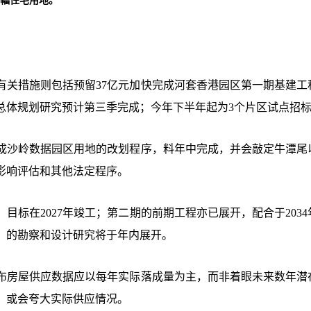
8幅住宅用地。
有关措施则包括预留
37亿元加快完成河套香港园区第一期基建工
总体规划研究预计第三季完成；今年下半年起为3个片区试点招
成沙岭数据园区用地的改划程序，料年中完成，并会敲定牛潭尾
影响评估和其他法定程序。
，目标在
2027年竣工；第二期的前期工程亦已展开，配合于203
）的勘察和设计研究将于年内展开。
布房屋供应数据应以每年实际落成量为主，而非着眼未来数年潜
，或会夸大实际供应情况。