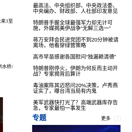
最高法、中央组织部、中央政法委、
中央编办、财政部、人社部印发意见
未来3至
特朗普手握全球最强军力却无计可
施，外媒揭美伊战争“无解三选一”
蒋万安拜会民进党团不到20分钟被请
离场，他看穿绿营策略
高市早苗感谢各国慰问“独漏赖清德”
洪水桥
/
特朗普刚停火，伊朗为何反而主动开
战？专家揭背后算计
毒油案陈其迈怒问20%决策，卢秀燕
证实了，曝台湾当局有内鬼
美军武器快打光了？高端武器库存告
急，专家最怕一事发生
专题
更多