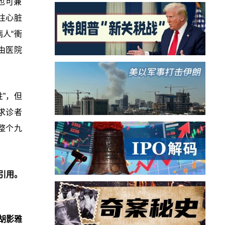
也可兼
往心脏
人“衝
由医院
”，但
求诊者
整个九
引用。
胡影雅