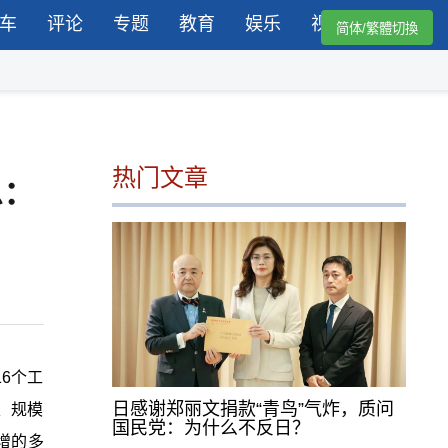
车
评论
专题
教育
娱乐
视频
简体/繁體切換
热门文章
息：
6个工
日感谢郑丽文捐款“青鸟”气炸，质问
、规模
国民党：为什么不反日？
增的多