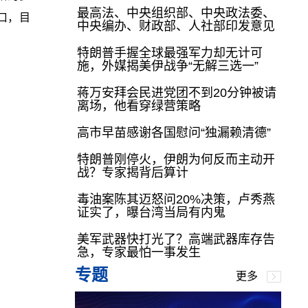
最高法、中央组织部、中央政法委、
口，目
中央编办、财政部、人社部印发意见
特朗普手握全球最强军力却无计可
施，外媒揭美伊战争“无解三选一”
蒋万安拜会民进党团不到20分钟被请
离场，他看穿绿营策略
高市早苗感谢各国慰问“独漏赖清德”
特朗普刚停火，伊朗为何反而主动开
战？专家揭背后算计
毒油案陈其迈怒问20%决策，卢秀燕
证实了，曝台湾当局有内鬼
美军武器快打光了？高端武器库存告
急，专家最怕一事发生
专题
更多