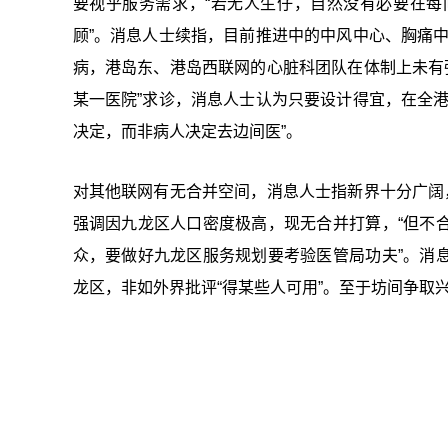
要视乎服务需求，“若无人生仔，自然没有必要在
顾”。消息人士续指，目前推进中的中风中心、胸痛
病，港岛东、港岛西联网的心脏科团队在体制上未有
某一医院”求诊，消息人士认为只要设计得宜，在全
决定，而非病人决定去边间医”。
对其他联网有无合并空间，消息人士指新界十分广阔
强调因九龙区人口密度极高，现无合并打算，“但不
众，要做好九龙区服务规划要考验医管局功夫”。消
龙区，非如外界批评“得某些人可用”。至于坊间争取