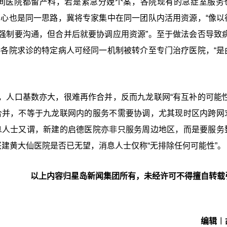
每间医院都留产科，若是紧急分娩个案，各院现有的急症室服务
中心也是同一思路，冀将专家集中在同一团队内活用资源，“像以
强制要沟通，但合并后就要协调应用资源”。至于做法会否导致病
港各院求诊的特定病人可经同一机制被转介至专门治疗医院，“是
，人口基数亦大，很难再作合并，反而九龙联网“有互补的可能性
合并，不等于九龙联网内的服务不需要协调，尤其现时区内跨网
息人士又谓，新建的启德医院亦非只服务周边地区，而是要服务
兴建黄大仙医院是否已无望，消息人士仅称“无排除任何可能性”。
以上内容归星岛新闻集团所有，未经许可不得擅自转载
编辑︱