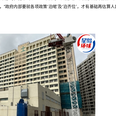
“政府内部要就各项政策‘泊啱’及‘泊齐位’，才有基础再估算人