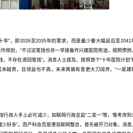
”，即2026至2035年的需求，而是最少要大幅延后至2041
新再作规划，“不过这笔钱也非一早拨备作兴建医院用途，按照惯例
，不存在退回笔钱”。消息人士提及，按照首个“十年医院计划”
成本越贵，且效益也不高，未来再做有意更大刀阔斧，“一是建
指行政人手上必可减少，如联网行政总监“二变一”等，惟考虑到
减少好多”。而产科会否是港岛联网整合，首先被开刀对象，消息