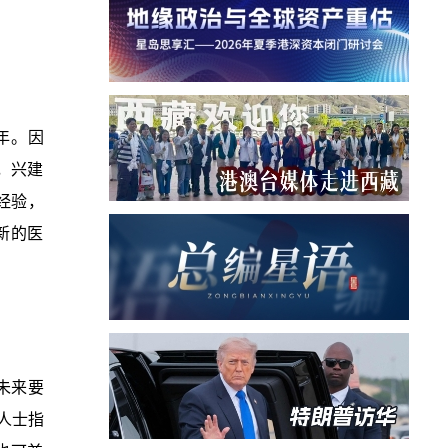
年。因
，兴建
经验，
新的医
未来要
人士指