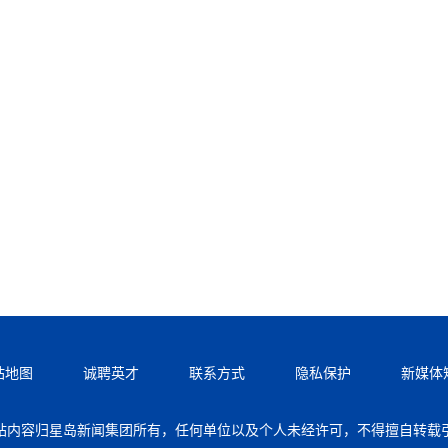
站地图
诚聘英才
联系方式
隐私保护
新媒体
站内容归星岛新闻集团所有，任何单位以及个人未经许可，不得擅自转载