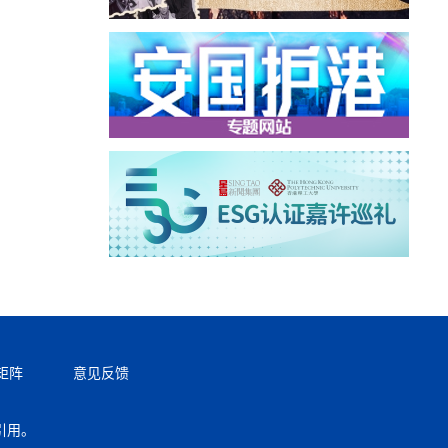
矩阵
意见反馈
引用。
返回顶部